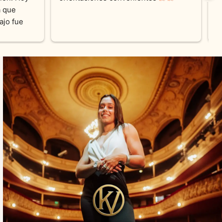
a Belleza cada 
amables y atentas.Muchas Gracias 
tisfecha con los 
zados .100% 