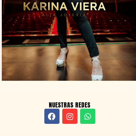
NUESTRAS REDES
F
I
W
a
n
h
c
s
a
e
t
t