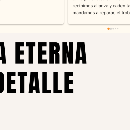
sus productos. Un
pieza y siempre sa
pedidos personali
recomendable
A ETERNA
DETALLE