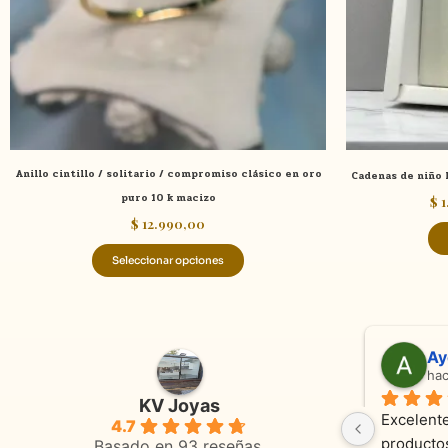
se
pueden
elegir
en
la
página
de
Anillo cintillo / solitario / compromiso clásico en oro
Cadenas de niño F
producto
puro 10 k macizo
$
1
$
12.990,00
Seleccionar opciones
Adriana Ghisoli
hace 3 meses
KV Joyas
aculares 
Muy buena atención, con amabilidad y 
4.7
cion. Hoy 
orientaciones convenientes 
Basado en 93 reseñas.