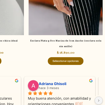
se
pueden
elegir
en
la
página
de
z chica ideal
Esclava Plata y Oro Maciza de 1cm Ancho (esclava sola
producto
sin anillo)
00
$
18.890,00
Seleccionar opciones
valentina silva
s
hace 5 meses
y clienta de KV 
Muy linda atención, me encanta!!!Es l
muy conforme con 
segunda vez q compro, siempre 