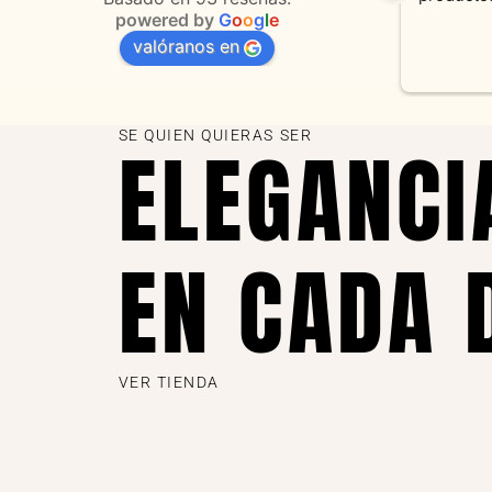
powered by
G
o
o
g
l
e
ta que 
valóranos en
bajo fue 
 y estamos 
as KV joyas
SE QUIEN QUIERAS SER
ELEGANCI
EN CADA 
VER TIENDA