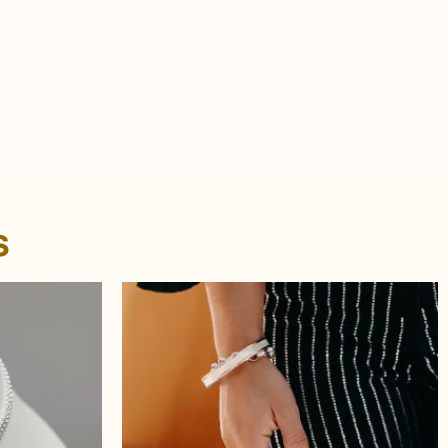
s
El
Este
precio
producto
actual
es:
tiene
00.
$ 3.490,00.
múltiples
variantes.
Las
opciones