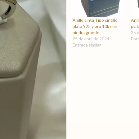
Anillo cinta Tipo cintillo
Anil
plata 925 y oro 10k con
plat
piedra grande
25 d
25 de abril de 2024
Entr
Entrada similar