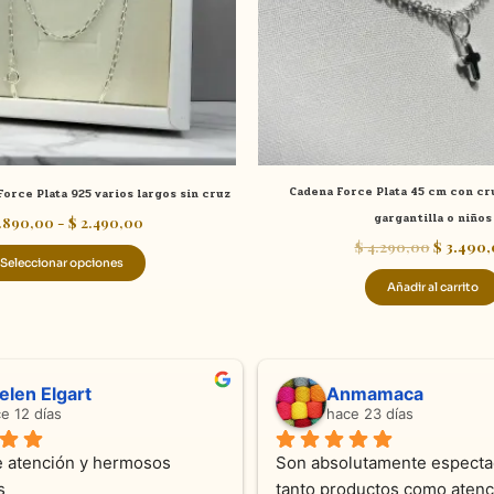
se
pueden
elegir
en
la
página
de
Cadena Force Plata 45 cm con cru
orce Plata 925 varios largos sin cruz
producto
gargantilla o niños
.890,00
-
$
2.490,00
$
4.290,00
$
3.490,
Seleccionar opciones
Añadir al carrito
Sandra Ramos
Laura A
hace 4 meses
hace 5 mese
Excelente atención !!!!!Nos asesoraron 
Desde el inicio so
en todo momento con dedicación.
Joyas y siempre 