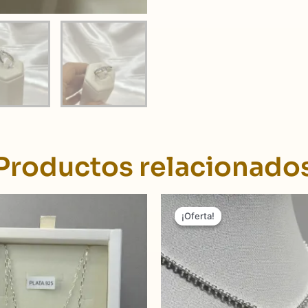
Productos relacionado
Rango
El
Este
de
precio
¡Oferta!
¡Oferta!
producto
precios:
original
desde
tiene
era:
$ 1.890,00
$ 4.290,
múltiples
hasta
variantes.
$ 2.490,00
Las
opciones