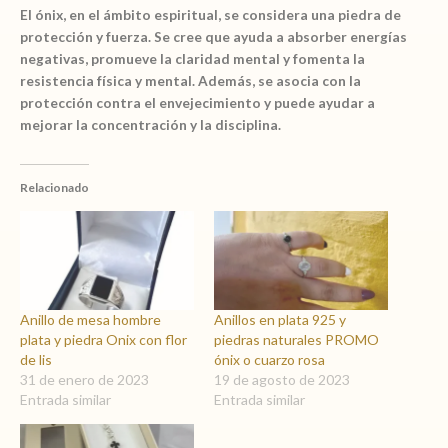
en
El ónix, en el ámbito espiritual, se considera una piedra de
oro
protección y fuerza. Se cree que ayuda a absorber energías
10k
negativas, promueve la claridad mental y fomenta la
por
resistencia física y mental. Además, se asocia con la
Pedido
protección contra el envejecimiento y puede ayudar a
y
mejorar la concentración y la disciplina.
a
medida
cantidad
Relacionado
Anillo de mesa hombre
Anillos en plata 925 y
plata y piedra Onix con flor
piedras naturales PROMO
de lis
ónix o cuarzo rosa
31 de enero de 2023
19 de agosto de 2023
Entrada similar
Entrada similar