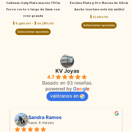
Cadenas italy Plata maciza 70Cm
Esclava Plata y Oro Maciza de 0,5cm
en
en
Force corto o largo de 3mm con
Ancho (esclava sola sin anillo)
la
la
cruz grande
$
15.190,00
página
página
$
6.490,00
-
$
10.380,00
de
de
Seleccionar opciones
producto
product
Seleccionar opciones
KV Joyas
4.7
Basado en 93 reseñas.
powered by
G
o
o
g
l
e
valóranos en
Sandra Ramos
hace 4 meses