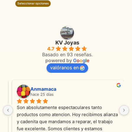
producto
product
Seleccionar opciones
KV Joyas
4.7
Basado en 93 reseñas.
powered by
G
o
o
g
l
e
valóranos en
Anmamaca
hace 25 días
Son absolutamente espectaculares tanto 
productos como atencion. Hoy recibimos alianza 
y cadenita que mandamos a reparar, el trabajo 
fue excelente. Somos clientes y estamos 