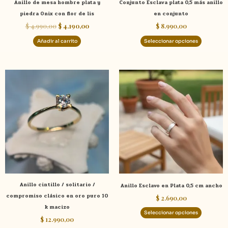
Anillo de mesa hombre plata y
Conjunto Esclava plata 0,5 más anillo
en
piedra Onix con flor de lis
en conjunto
la
$
4.990,00
$
4.190,00
$
8.990,00
página
de
Añadir al carrito
Seleccionar opciones
product
Este
Este
producto
product
tiene
tiene
múltiples
múltiple
variantes.
variante
Las
Las
opciones
opcione
se
se
pueden
pueden
elegir
elegir
Anillo cintillo / solitario /
Anillo Esclavo en Plata 0,5 cm ancho
en
en
compromiso clásico en oro puro 10
$
2.690,00
la
la
k macizo
página
página
Seleccionar opciones
$
12.990,00
de
de