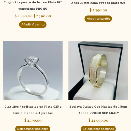
Conjuntos punto de luz en Plata 925
Aros 22mm caña gruesa plata 925
veneciana PROMO
$
2.390,00
$
2.690,00
$
2.390,00
Añadir al carrito
Añadir al carrito
Este
Este
producto
product
tiene
tiene
múltiples
múltiple
variantes.
variante
Las
Las
opciones
opcione
se
se
pueden
pueden
elegir
elegir
Cintillos / solitarios en Plata 925 y
Esclava Plata y Oro Maciza de 1,5cm
en
en
Cubic Circonia 4 puntas
Ancho PROMO SEMANAL!!
la
la
$
2.190,00
$
22.690,00
página
página
de
de
Seleccionar opciones
Seleccionar opciones