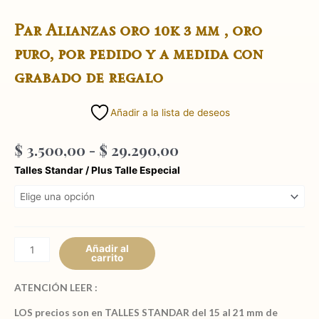
Par Alianzas oro 10k 3 mm , oro
puro, por pedido y a medida con
grabado de regalo
Añadir a la lista de deseos
Rango
$
3.500,00
-
$
29.290,00
de
Par
Talles Standar / Plus Talle Especial
precios:
Alianzas
desde
oro
$ 3.500,00
10k
hasta
3
$ 29.290,00
mm
Añadir al
carrito
,
oro
ATENCIÓN LEER :
puro,
por
LOS precios son en TALLES STANDAR del 15 al 21 mm de