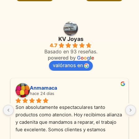
producto
product
KV Joyas
4.7
Basado en 93 reseñas.
powered by
G
o
o
g
l
e
valóranos en
Anmamaca
hace 24 días
Son absolutamente espectaculares tanto 
productos como atencion. Hoy recibimos alianza 
y cadenita que mandamos a reparar, el trabajo 
fue excelente. Somos clientes y estamos 
encantados! Muchas gracias KV joyas