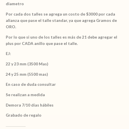
pedido
diametro
y
Por cada dos talles se agrega un costo de $3000 por cada
a
alianza que pase el talle standar, ya que agrega Gramos de
medida
ORO.
con
grabado
Por lo que si uno de los talles es más de 21 debe agregar el
de
plus por CADA anillo que pase el talle.
regalo
cantidad
EJ:
22 y 23 mm (3500 Mas)
24 y 25 mm (5500 mas)
En caso de duda consultar
Se realizan a medida
Demora 7/10 días hábiles
Grabado de regalo