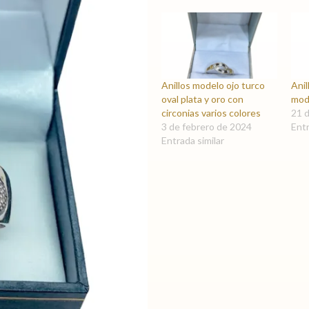
Anillos modelo ojo turco
Anil
oval plata y oro con
mod
circonias varios colores
21 d
3 de febrero de 2024
Entr
Entrada similar