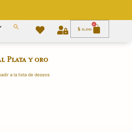
Carrito
0
$
0,00
l Plata y oro
adir a la lista de deseos