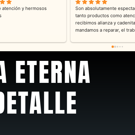
 atención !!!!!Nos asesoraron 
Desde el inicio soy clienta d
momento con dedicación.
Joyas y siempre muy confor
sus productos. Una Belleza 
pieza y siempre satisfecha c
pedidos personalizados .10
recomendable
A ETERNA
DETALLE