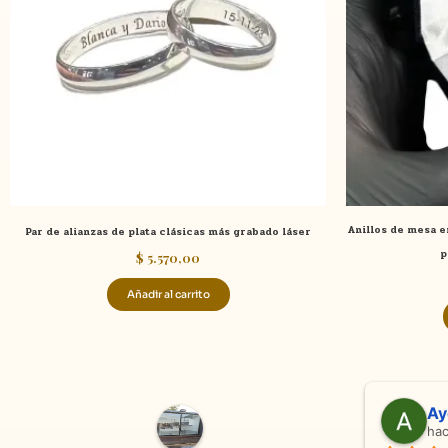
Anillos de mesa en
Par de alianzas de plata clásicas más grabado láser
p
$
5.570,00
Añadir al carrito
Adriana Ghisoli
Sa
hace 3 meses
ha