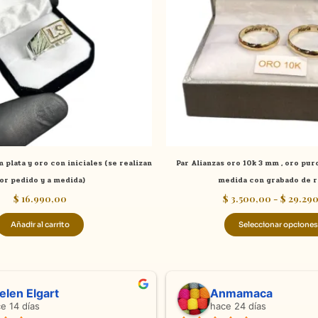
 plata y oro con iniciales (se realizan
Par Alianzas oro 10k 3 mm , oro puro
or pedido y a medida)
medida con grabado de r
$
16.990,00
$
3.500,00
-
$
29.290
Añadir al carrito
Seleccionar opciones
ndra Ramos
Laura A
ce 4 meses
hace 5 meses