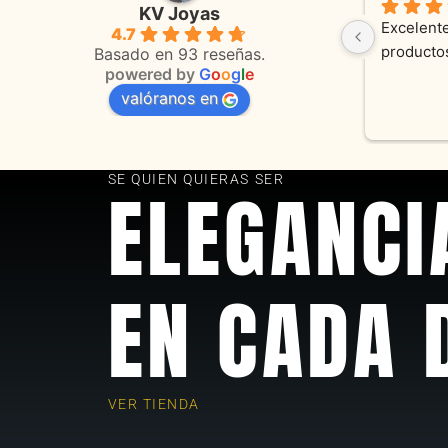
KV Joyas
Muy buena atención, con amabilidad y 
Excelente
4.7
 
orientaciones convenientes 
en todo 
Basado en 93 reseñas.
powered by
G
o
o
g
l
e
valóranos en
s 
as
SE QUIEN QUIERAS SER
ELEGANCI
EN CADA 
VER TIENDA