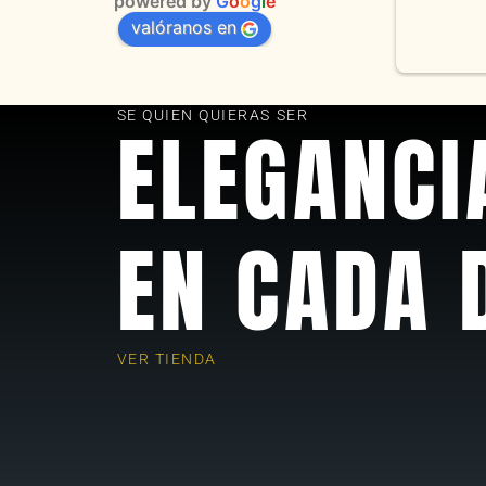
powered by
G
o
o
g
l
e
valóranos en
s 
as
SE QUIEN QUIERAS SER
ELEGANCI
EN CADA 
VER TIENDA