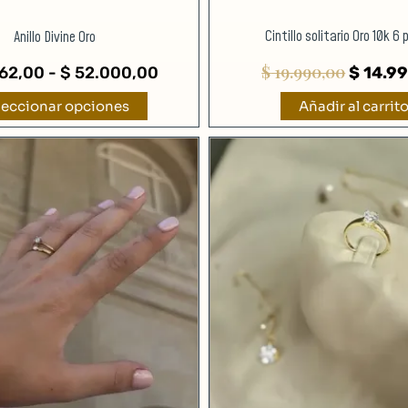
producto
Cintillo solitario Oro 10k 6
Anillo Divine Oro
$
19.990,00
62,00
-
$
52.000,00
$
14.99
leccionar opciones
Añadir al carrit
Rango
Este
de
producto
precios:
tiene
desde
múltiples
$ 3.500,00
variantes.
hasta
Las
$ 42.280,00
opciones
se
pueden
elegir
en
la