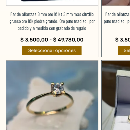
página
de
Par de alianzas 3 mm oro 10 kt 3 mm mas cintillo
Par de alianza
producto
grueso oro 10k piedra grande. Oro puro macizo , por
puro macizo , p
pedido y a medida con grabado de regalo
$
3.500,00
-
$
49.780,00
$
3.5
Seleccionar opciones
Se
Este
producto
tiene
múltiples
variantes.
Las
opciones
se
pueden
elegir