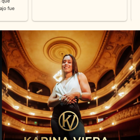
cada 
amables y atentas.Muchas Gracias 
on los 
0% 