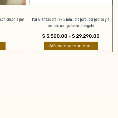
página
de
producto
 con circonia por
Par Alianzas oro 10k 3 mm , oro puro, por pedido y a
medida con grabado de regalo
$
3.500,00
-
$
29.290,00
o
Seleccionar opciones