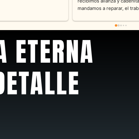
sus productos. Una Belleza 
pieza y siempre satisfecha c
pedidos personalizados .10
recomendable
A ETERNA
DETALLE