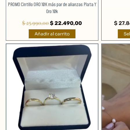
PROMO Cintillo ORO 10K más par de alianzas Plata Y
Oro 10k
$
25.990,00
$
22.490,00
$
27.8
Añadir al carrito
Se
Rango
Este
de
producto
precios:
tiene
desde
múltiples
$ 3.500,00
variantes.
hasta
Las
$ 49.780,00
opciones
se
pueden
elegir
en
la