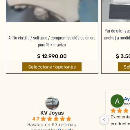
en
la
página
de
Par de alianza
producto
Anillo cintillo / solitario / compromiso clásico en oro
ancho (a medida
puro 10 k macizo
$
12.990,00
$
3.5
Seleccionar opciones
Se
Adriana Ghisoli
Sa
hace 3 meses
ha
KV Joyas
Muy buena atención, con amabilidad y 
Excelente
4.7
 
orientaciones convenientes 
en todo 
Basado en 93 reseñas.