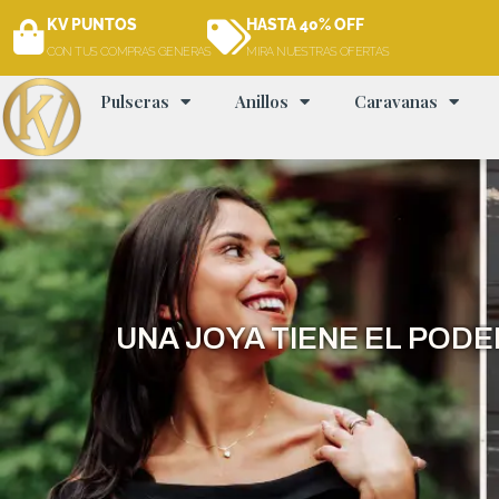
Ir
KV PUNTOS
HASTA 40% OFF
al
CON TUS COMPRAS GENERAS
MIRA NUESTRAS OFERTAS
contenido
Pulseras
Anillos
Caravanas
UNA JOYA TIENE EL POD