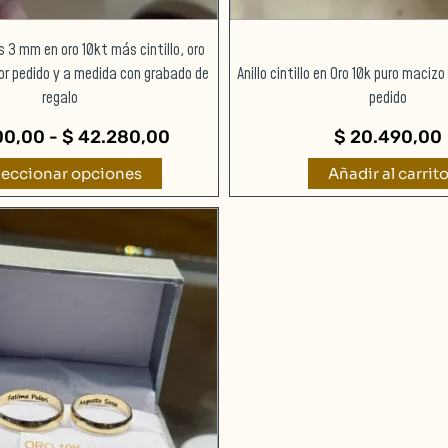
página
de
s 3 mm en oro 10kt más cintillo, oro
producto
or pedido y a medida con grabado de
Anillo cintillo en Oro 10k puro macizo
regalo
pedido
00,00
-
$
42.280,00
$
20.490,00
leccionar opciones
Añadir al carrit
Rango
Este
de
producto
precios:
tiene
desde
múltiples
$ 3.500,00
variantes.
hasta
Las
$ 37.590,00
opciones
se
pueden
elegir