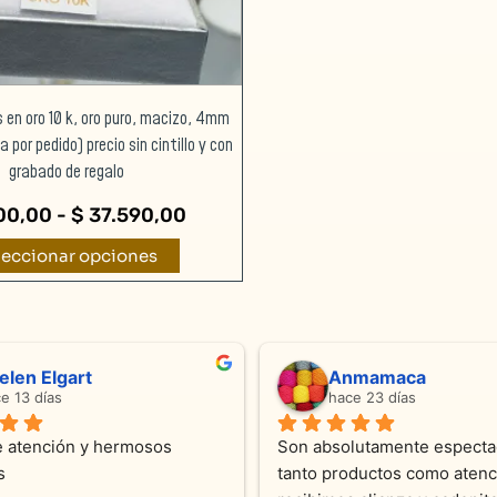
en
la
página
de
s en oro 10 k, oro puro, macizo, 4mm
producto
 por pedido) precio sin cintillo y con
grabado de regalo
00,00
-
$
37.590,00
leccionar opciones
ndra Ramos
Laura A
ce 4 meses
hace 5 meses
 atención !!!!!Nos asesoraron 
Desde el inicio soy clienta d
momento con dedicación.
Joyas y siempre muy confor