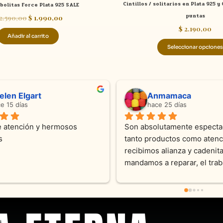
Cintillos / solitarios en Plata 925 y
bolitas Force Plata 925 SALE
puntas
2.590,00
$
1.990,00
$
2.190,00
Añadir al carrito
Seleccionar opciones
ndra Ramos
Laura A
ce 4 meses
hace 5 meses
 atención !!!!!Nos asesoraron 
Desde el inicio soy clienta d
momento con dedicación.
Joyas y siempre muy confor
sus productos. Una Belleza 
pieza y siempre satisfecha c
pedidos personalizados .10
recomendable