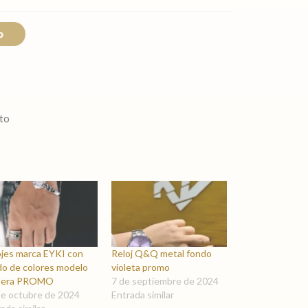
o
oto
ojes marca EYKI con
Reloj Q&Q metal fondo
do de colores modelo
violeta promo
sera PROMO
7 de septiembre de 2024
de octubre de 2024
Entrada similar