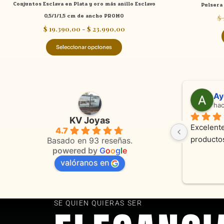
Conjuntos Esclava en Plata y oro más anillo Esclavo
Pulsera 
producto
0,5/1/1,5 cm de ancho PROMO
$
$
19.390,00
-
$
23.990,00
Seleccionar opciones
Adriana Ghisoli
Sa
hace 3 meses
ha
KV Joyas
Muy buena atención, con amabilidad y 
Excelente
4.7
 
orientaciones convenientes 
en todo 
Basado en 93 reseñas.
powered by
G
o
o
g
l
e
valóranos en
s 
as
SE QUIEN QUIERAS SER