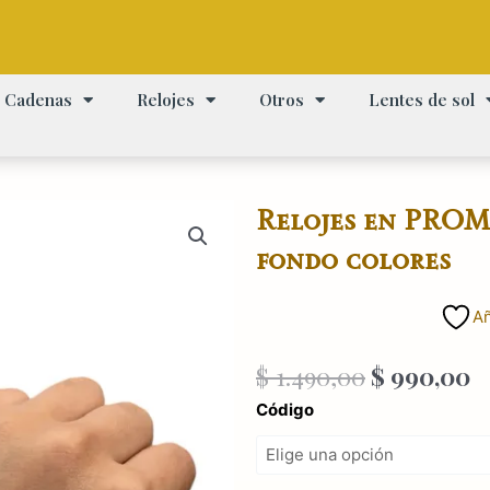
Cadenas
Relojes
Otros
Lentes de sol
Relojes en PROM
fondo colores
Añ
El
E
$
1.490,00
$
990,00
precio
p
Relojes
Código
original
a
en
era:
es
PROMO
$ 1.490,00
$
marca