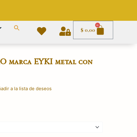
Carrito
0
$
0,00
O marca EYKI metal con
adir a la lista de deseos
l
recio
ctual
:
.
 990,00.