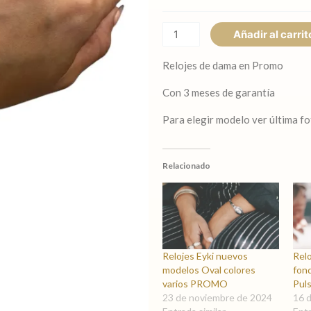
EYKI
metal
Añadir al carrit
con
fondo
Relojes de dama en Promo
colores
Con 3 meses de garantía
cantidad
Para elegir modelo ver última f
Relacionado
Relojes Eyki nuevos
Rel
modelos Oval colores
fon
varios PROMO
Pul
23 de noviembre de 2024
16 