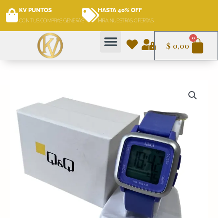
Ir
KV PUNTOS
HASTA 40% OFF
al
CON TUS COMPRAS GENERAS
MIRA NUESTRAS OFERTAS
contenido
Car
0
$
0,00