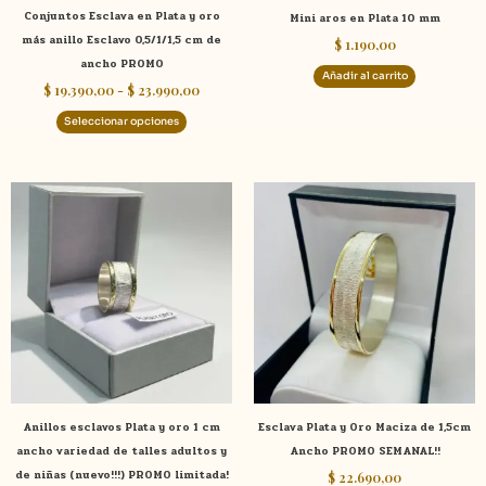
Conjuntos Esclava en Plata y oro
Mini aros en Plata 10 mm
en
más anillo Esclavo 0,5/1/1,5 cm de
$
1.190,00
la
ancho PROMO
página
Añadir al carrito
$
19.390,00
-
$
23.990,00
de
producto
Seleccionar opciones
Este
Este
producto
product
tiene
tiene
múltiples
múltiple
variantes.
variante
Las
Las
opciones
opcione
se
se
pueden
pueden
elegir
elegir
Anillos esclavos Plata y oro 1 cm
Esclava Plata y Oro Maciza de 1,5cm
en
en
ancho variedad de talles adultos y
Ancho PROMO SEMANAL!!
la
la
de niñas (nuevo!!!) PROMO limitada!
$
22.690,00
página
página