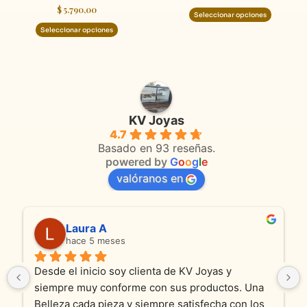
$
5.790,00
de
de
Seleccionar opciones
producto
product
Seleccionar opciones
KV Joyas
4.7
Basado en 93 reseñas.
powered by
G
o
o
g
l
e
valóranos en
Laura A
hace 5 meses
Desde el inicio soy clienta de KV Joyas y 
siempre muy conforme con sus productos. Una 
Belleza cada pieza y siempre satisfecha con los 