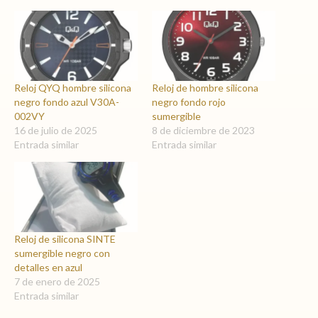
Reloj QYQ hombre silicona
Reloj de hombre silicona
negro fondo azul V30A-
negro fondo rojo
002VY
sumergible
16 de julio de 2025
8 de diciembre de 2023
Entrada similar
Entrada similar
Reloj de silicona SINTE
sumergible negro con
detalles en azul
7 de enero de 2025
Entrada similar