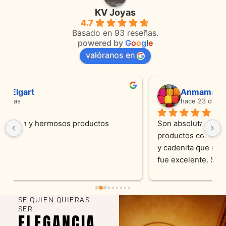
KV Joyas
4.7
Basado en 93 reseñas.
powered by
G
o
o
g
l
e
valóranos en
Anmamaca
hace 23 días
Son absolutamente espectaculares tanto 
productos como atencion. Hoy recibimos alianza 
y cadenita que mandamos a reparar, el trabajo 
fue excelente. Somos clientes y estamos 
encantados! Muchas gracias KV joyas
SE QUIEN QUIERAS
SER
ELEGANCIA