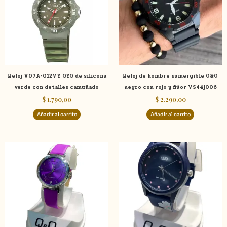
Reloj V07A-012VY QYQ de silicona
Reloj de hombre sumergible Q&Q
verde con detalles camuflado
negro con rojo y flúor VS44j006
$
1.790,00
$
2.290,00
Añadir al carrito
Añadir al carrito