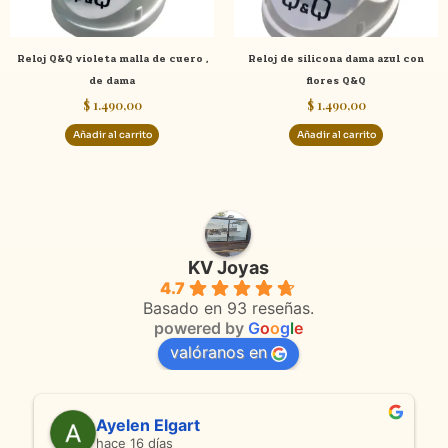
Reloj Q&Q violeta malla de cuero ,
Reloj de silicona dama azul con
de dama
flores Q&Q
$
1.490,00
$
1.490,00
Añadir al carrito
Añadir al carrito
KV Joyas
4.7
Basado en 93 reseñas.
powered by
G
o
o
g
l
e
valóranos en
Ayelen Elgart
hace 16 días