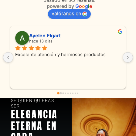
Basado en 93 reseñas.
powered by
G
o
o
g
l
e
valóranos en
en Elgart
Anmamaca
13 días
hace 24 días
atención y hermosos productos
Son absolutamente 
productos como ate
y cadenita que mand
fue excelente. Som
encantados! Mucha
SE QUIEN QUIERAS
SER
ELEGANCIA
ETERNA EN