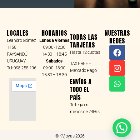
LOCALES
HORARIOS
NUESTRAS
TODAS LAS
REDES
Leandro Gómez
Lunes a Viernes
TARJETAS
F
I
W
1158
09:00 -12:30
Hasta 12 cuotas
a
n
h
PAYSANDÚ –
14:30 – 18:45
URUGUAY
Sábados
c
s
a
TAX FREE –
Tel: 098 255 106
09:00 -13:00
e
t
t
Mercado Pago
15:30 – 18:30
b
a
s
ENVÍOS A
o
g
a
TODO EL
o
r
p
PAÍS
k
a
p
Te llega en
m
menos de 24Hrs
© KVjoyas 2026