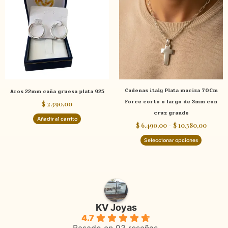
tiene
desde
$ 6.490
múltiple
hasta
variante
$ 10.38
Las
opcione
se
pueden
elegir
Cadenas italy Plata maciza 70Cm
Aros 22mm caña gruesa plata 925
en
Force corto o largo de 3mm con
$
2.390,00
la
cruz grande
página
Añadir al carrito
$
6.490,00
-
$
10.380,00
de
product
Seleccionar opciones
KV Joyas
4.7