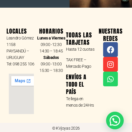
LOCALES
HORARIOS
NUESTRAS
TODAS LAS
REDES
Leandro Gómez
Lunes a Viernes
TARJETAS
F
I
W
1158
09:00 -12:30
Hasta 12 cuotas
a
n
h
PAYSANDÚ –
14:30 – 18:45
URUGUAY
Sábados
c
s
a
TAX FREE –
Tel: 098 255 106
09:00 -13:00
e
t
t
Mercado Pago
15:30 – 18:30
b
a
s
ENVÍOS A
o
g
a
TODO EL
o
r
p
PAÍS
k
a
p
Te llega en
m
menos de 24Hrs
© KVjoyas 2026