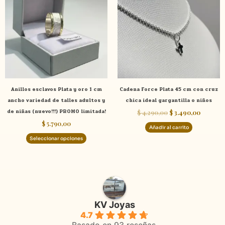
tiene
era:
es:
$ 4.290,00.
$ 3.490,
múltiples
variantes.
Las
opciones
se
pueden
elegir
Anillos esclavos Plata y oro 1 cm
Cadena Force Plata 45 cm con cruz
en
ancho variedad de talles adultos y
chica ideal gargantilla o niños
la
de niñas (nuevo!!!) PROMO limitada!
$
4.290,00
$
3.490,00
página
$
5.790,00
de
Añadir al carrito
producto
Seleccionar opciones
KV Joyas
4.7