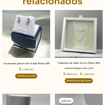
relacionados
Rango
Este
de
product
precios
tiene
desde
$ 1.890
múltiple
hasta
variante
$ 2.490
Las
opcione
se
pueden
elegir
Cadenas de niño Force Plata 925
Caravanas punto luz 6 mm Plata 925
en
varios largos sin cruz
$
2.290,00
la
$
1.890,00
-
$
2.490,00
página
Añadir al carrito
de
Seleccionar opciones
product
El
El
Este
precio
precio
¡Oferta!
¡Oferta!
producto
original
actual