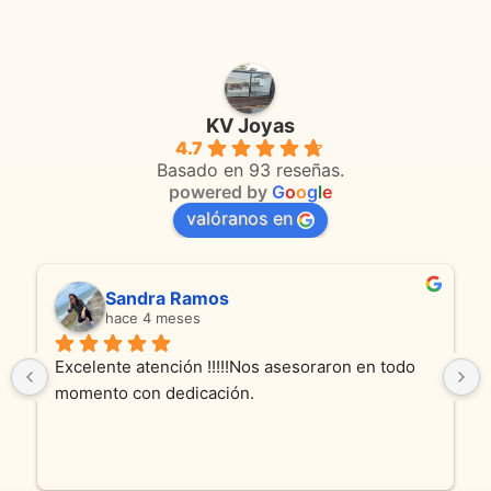
KV Joyas
4.7
Basado en 93 reseñas.
powered by
G
o
o
g
l
e
valóranos en
Sandra Ramos
hace 4 meses
Excelente atención !!!!!Nos asesoraron en todo 
momento con dedicación.