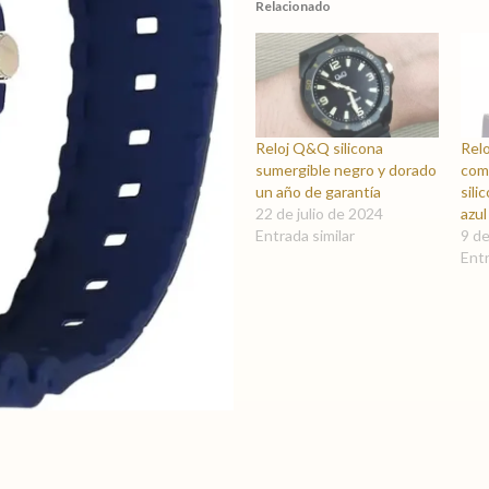
Relacionado
Reloj Q&Q silicona
Rel
sumergible negro y dorado
com
un año de garantía
sil
22 de julio de 2024
azul
Entrada similar
9 d
Entr