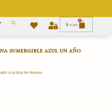
Carrito
0
$
0,00
na sumergible azul un año
adir a la lista de deseos