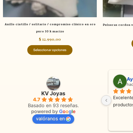
la
página
de
Anillo cintillo / solitario / compromiso clásico en oro
Pulseras cordon v
producto
puro 10 k macizo
$
12.990,00
Seleccionar opciones
Adriana Ghisoli
Sa
hace 3 meses
ha
KV Joyas
Muy buena atención, con amabilidad y 
Excelente
4.7
 
orientaciones convenientes 
en todo 
Basado en 93 reseñas.
powered by
G
o
o
g
l
e
valóranos en
s 