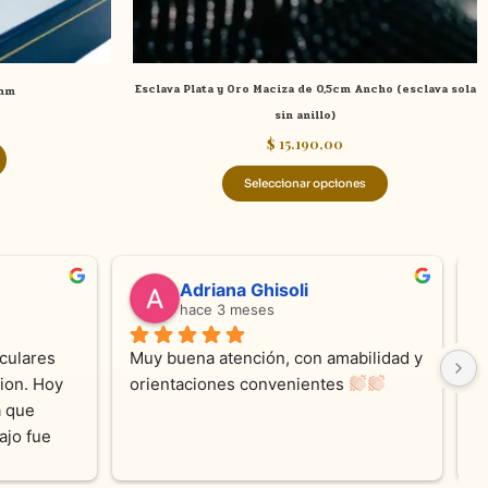
la
página
de
Esclava Plata y Oro Maciza de 0,5cm Ancho (esclava sola
 mm
producto
sin anillo)
$
15.190,00
Seleccionar opciones
valentina silva
hace 6 meses
e KV 
Muy linda atención, me encanta!!!Es la 
E
me con 
segunda vez q compro, siempre 
r
cada 
amables y atentas.Muchas Gracias 
on los 
0% 