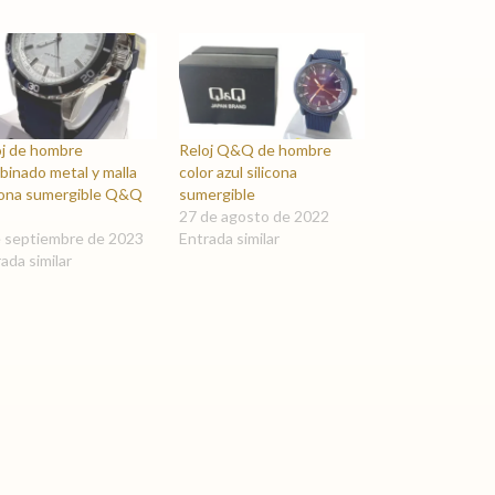
oj de hombre
Reloj Q&Q de hombre
binado metal y malla
color azul silicona
icona sumergible Q&Q
sumergible
27 de agosto de 2022
e septiembre de 2023
Entrada similar
ada similar