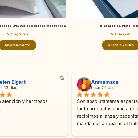
íbora Plata 925 con cierre mosquetón
Mini aros en Plata 10
$
2.690,00
$
1.190,00
Añadir al carrito
Añadir al carrito
ndra Ramos
Laura A
ce 4 meses
hace 5 meses
 atención !!!!!Nos asesoraron 
Desde el inicio soy clienta d
momento con dedicación.
Joyas y siempre muy confor
sus productos. Una Belleza 
pieza y siempre satisfecha c
pedidos personalizados .10