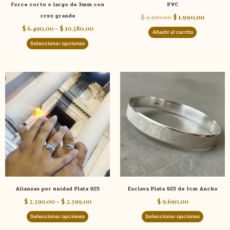
Force corto o largo de 3mm con
PVC
la
cruz grande
$
2.390,00
$
1.990,00
página
$
6.490,00
-
$
10.380,00
de
Añadir al carrito
producto
Seleccionar opciones
Rango
Este
Este
de
producto
product
precios:
tiene
tiene
desde
$ 2.390,00
múltiples
múltiple
hasta
variantes.
variante
$ 2.399,00
Las
Las
opciones
opcione
se
se
pueden
pueden
elegir
elegir
Alianzas por unidad Plata 925
Esclava Plata 925 de 1cm Ancho
en
en
$
2.390,00
-
$
2.399,00
$
9.690,00
la
la
página
página
Seleccionar opciones
Seleccionar opciones
de
de