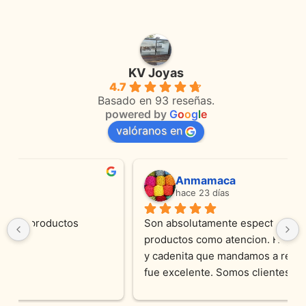
producto
product
KV Joyas
4.7
Basado en 93 reseñas.
powered by
G
o
o
g
l
e
valóranos en
Anmamaca
hace 23 días
Son absolutamente espectaculares tanto 
productos como atencion. Hoy recibimos alianza 
y cadenita que mandamos a reparar, el trabajo 
fue excelente. Somos clientes y estamos 
encantados! Muchas gracias KV joyas