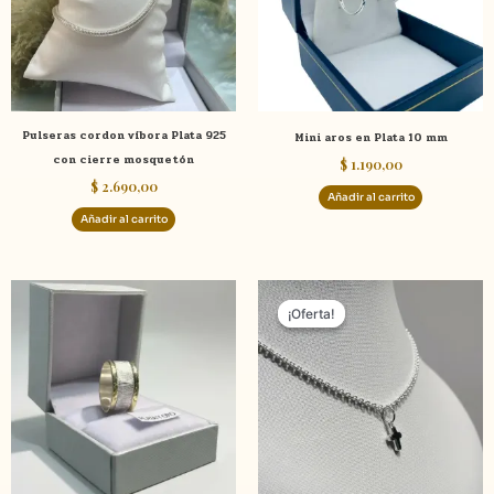
Pulseras cordon víbora Plata 925
Mini aros en Plata 10 mm
con cierre mosquetón
$
1.190,00
$
2.690,00
Añadir al carrito
Añadir al carrito
El
El
Este
precio
precio
¡Oferta!
¡Oferta!
producto
original
actual
tiene
era:
es:
$ 4.290,00.
$ 3.490,
múltiples
variantes.
Las
opciones
se
pueden