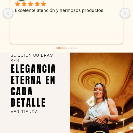
Son absolutamente espectaculares tanto 
productos como atencion. Hoy recibimos alianza 
y cadenita que mandamos a reparar, el trabajo 
fue excelente. Somos clientes y estamos 
encantados! Muchas gracias KV joyas
SE QUIEN QUIERAS
SER
ELEGANCIA
ETERNA EN
CADA
DETALLE
VER TIENDA