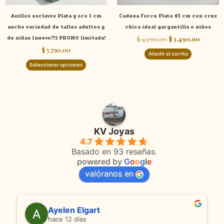
elegir
Anillos esclavos Plata y oro 1 cm
Cadena Force Plata 45 cm con cruz
en
ancho variedad de talles adultos y
chica ideal gargantilla o niños
la
de niñas (nuevo!!!) PROMO limitada!
$
4.290,00
$
3.490,00
página
$
5.790,00
de
Añadir al carrito
producto
Seleccionar opciones
KV Joyas
4.7
Basado en 93 reseñas.
powered by
G
o
o
g
l
e
valóranos en
Anmamaca
hace 22 días