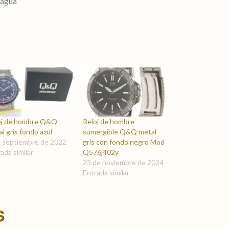
 agua
oj de hombre Q&Q
Reloj de hombre
l gris fondo azul
sumergible Q&Q metal
e septiembre de 2022
gris con fondo negro Mod
ada similar
Q576j402y
23 de noviembre de 2024
Entrada similar
s