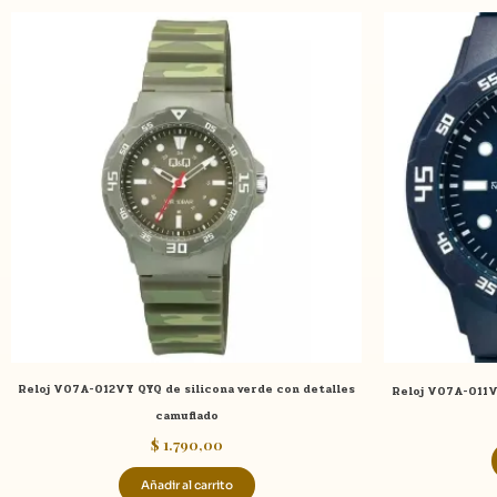
Reloj V07A-012VY QYQ de silicona verde con detalles
Reloj V07A-011VY
camuflado
$
1.790,00
Añadir al carrito