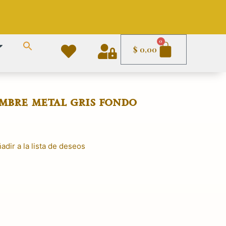
Carrito
0
$
0,00
mbre metal gris fondo
adir a la lista de deseos