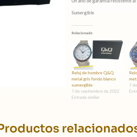
Un año de garantía resistente al
Sumergible
Relacionado
Reloj de hombre Q&Q
Rel
metal gris fondo blanco
meta
sumergible
7 d
7 de septiembre de 2022
Entr
Entrada similar
Productos relacionado