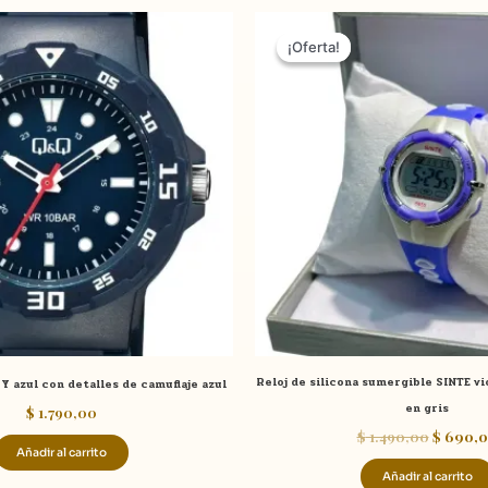
El
precio
¡Oferta!
¡Oferta!
original
era:
$ 1.490,
Reloj de silicona sumergible SINTE vi
 azul con detalles de camuflaje azul
en gris
$
1.790,00
$
1.490,00
$
690,0
Añadir al carrito
Añadir al carrito