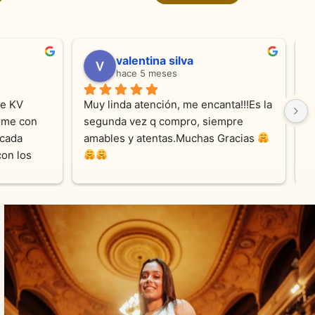
valentina silva
hace 5 meses
e KV 
Muy linda atención, me encanta!!!Es la 
E
me con 
segunda vez q compro, siempre 
r
cada 
amables y atentas.Muchas Gracias 
on los 
0% 