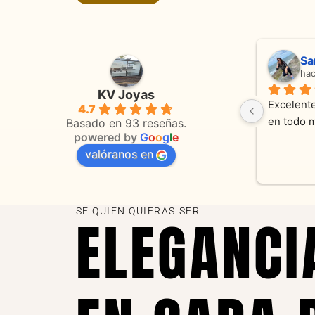
Adriana Ghisoli
Sa
hace 3 meses
ha
KV Joyas
Muy buena atención, con amabilidad y 
Excelente
4.7
 
orientaciones convenientes 
en todo 
Basado en 93 reseñas.
powered by
G
o
o
g
l
e
valóranos en
s 
as
SE QUIEN QUIERAS SER
ELEGANCI