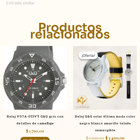
Entrada similar
Productos
relacionados
El
El
precio
precio
¡Oferta!
¡Oferta!
original
actual
era:
es:
$ 1.990,00.
$ 1.490,0
Reloj V07A-013VY Q&Q gris con
Reloj Q&Q solar última moda color
detalles de camuflaje
negro blanco amarillo telado
sumergible
$
1.790,00
$
1.990,00
$
1.490,00