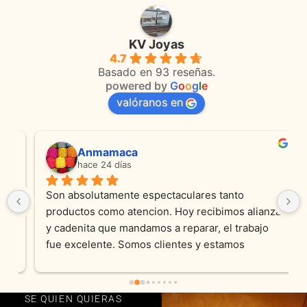
KV Joyas
4.7
Basado en 93 reseñas.
powered by
G
o
o
g
l
e
valóranos en
Anmamaca
hace 24 días
Son absolutamente espectaculares tanto 
productos como atencion. Hoy recibimos alianza 
y cadenita que mandamos a reparar, el trabajo 
fue excelente. Somos clientes y estamos 
encantados! Muchas gracias KV joyas
SE QUIEN QUIERAS