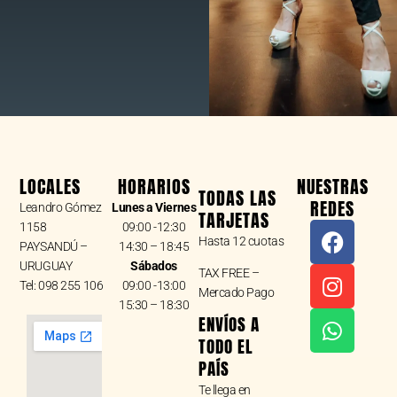
LOCALES
HORARIOS
NUESTRAS
TODAS LAS
REDES
Leandro Gómez
Lunes a Viernes
TARJETAS
F
I
W
1158
09:00 -12:30
Hasta 12 cuotas
a
n
h
PAYSANDÚ –
14:30 – 18:45
URUGUAY
Sábados
c
s
a
TAX FREE –
Tel: 098 255 106
09:00 -13:00
e
t
t
Mercado Pago
15:30 – 18:30
b
a
s
ENVÍOS A
o
g
a
TODO EL
o
r
p
PAÍS
k
a
p
Te llega en