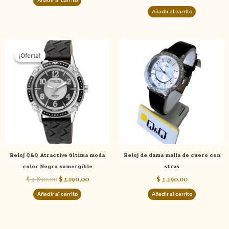
Añadir al carrito
Añadir al carrito
El
El
precio
precio
¡Oferta!
¡Oferta!
original
actual
era:
es:
$ 2.890,00.
$ 2.190,00.
Reloj Q&Q Atractive última moda
Reloj de dama malla de cuero con
color Negro sumergible
stras
$
2.890,00
$
2.190,00
$
2.290,00
Añadir al carrito
Añadir al carrito