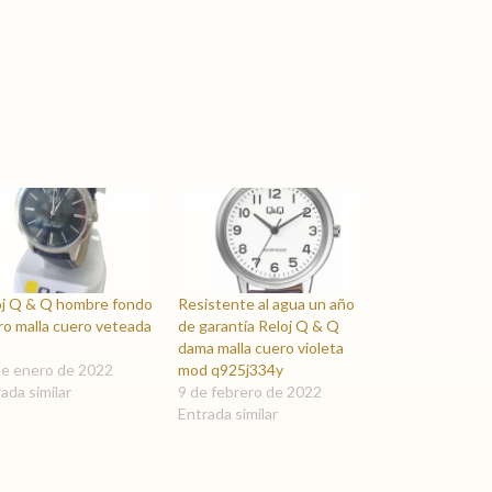
oj Q & Q hombre fondo
Resistente al agua un año
ro malla cuero veteada
de garantía Reloj Q & Q
dama malla cuero violeta
de enero de 2022
mod q925j334y
ada similar
9 de febrero de 2022
Entrada similar