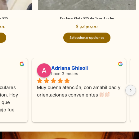
página
página
de
de
a 925
Esclava Plata 925 de 1cm Ancho
producto
producto
,00
$
9.690,00
Seleccionar opciones
valentina silva
hace 6 meses
e KV 
Muy linda atención, me encanta!!!Es la 
E
me con 
segunda vez q compro, siempre 
r
cada 
amables y atentas.Muchas Gracias 
on los 
0% 