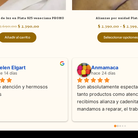
de luz en Plata 925 veneciana PROMO
Alianzas por unidad Plat
2.690,00
$
2.390,00
$
2.390,00
-
$
2.399
Añadir al carrito
Seleccionar opciones
ndra Ramos
Laura A
ce 4 meses
hace 5 meses
 atención !!!!!Nos asesoraron 
Desde el inicio soy clienta d
momento con dedicación.
Joyas y siempre muy confor
sus productos. Una Belleza 
pieza y siempre satisfecha c
pedidos personalizados .10
recomendable