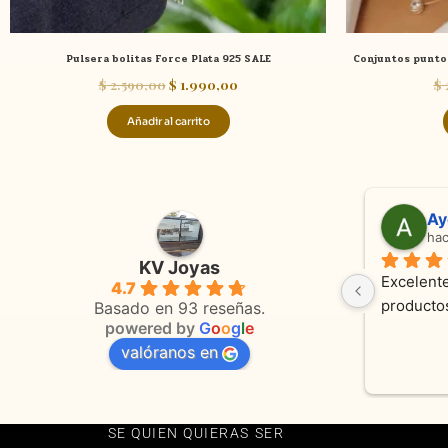
Pulsera bolitas Force Plata 925 SALE
Conjuntos punto 
$
2.590,00
$
1.990,00
$
Añadir al carrito
Adriana Ghisoli
Sa
hace 3 meses
ha
KV Joyas
Muy buena atención, con amabilidad y 
Excelente
4.7
 
orientaciones convenientes 
en todo 
Basado en 93 reseñas.
powered by
G
o
o
g
l
e
valóranos en
s 
as
SE QUIEN QUIERAS SER