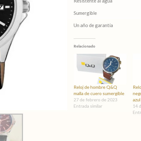
Resistente al agua
Sumergible
Un año de garantía
Relacionado
Reloj de hombre Q&Q
Rel
malla de cuero sumergible
neg
27 de febrero de 2023
azul
Entrada similar
14 
Entr