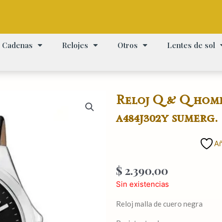
Cadenas
Relojes
Otros
Lentes de sol
Reloj Q & Q hom
a484j302y sumerg.
Añ
$
2.390,00
Sin existencias
Reloj malla de cuero negra