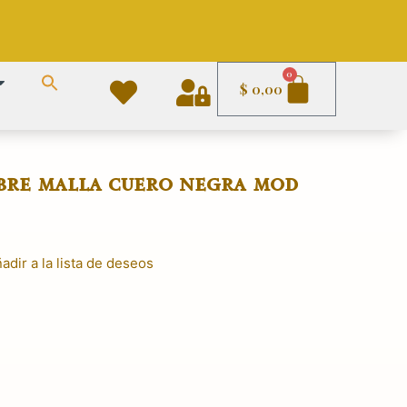
Carrito
0
$
0,00
bre malla cuero negra mod
adir a la lista de deseos