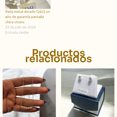
Reloj metal dorado Q&Q un
año de garantía pantalla
chica strass
23 de julio de 2024
Entrada similar
Productos
relacionados