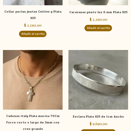
Collar perlas juntas Cultivo y Plata
Caravanas punto luz 6 mm Plata 925
925
$
2.290,00
$
2.390,00
Añadir al carrito
Añadir al carrito
Rango
Este
Este
de
producto
product
precios:
tiene
tiene
desde
$ 6.490,00
múltiples
múltiple
hasta
variantes.
variante
$ 10.380,00
Las
Las
opciones
opcione
se
se
pueden
pueden
elegir
elegir
Cadenas italy Plata maciza 70Cm
Esclava Plata 925 de 1cm Ancho
en
en
Force corto o largo de 3mm con
$
9.690,00
la
la
cruz grande
página
página