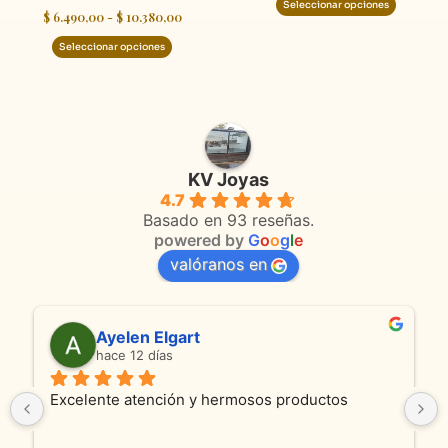
Seleccionar opciones
$
6.490,00
-
$
10.380,00
de
de
producto
product
Seleccionar opciones
KV Joyas
4.7
Basado en 93 reseñas.
powered by
G
o
o
g
l
e
valóranos en
Ayelen Elgart
hace 12 días
Excelente atención y hermosos productos