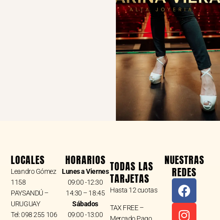
LOCALES
HORARIOS
NUESTRAS
TODAS LAS
REDES
Leandro Gómez
Lunes a Viernes
TARJETAS
F
I
W
1158
09:00 -12:30
Hasta 12 cuotas
a
n
h
PAYSANDÚ –
14:30 – 18:45
URUGUAY
Sábados
c
s
a
TAX FREE –
Tel: 098 255 106
09:00 -13:00
Mercado Pago