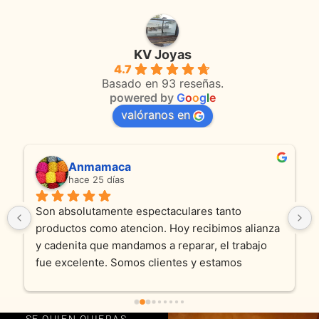
KV Joyas
4.7
Basado en 93 reseñas.
powered by
G
o
o
g
l
e
valóranos en
Anmamaca
hace 25 días
Son absolutamente espectaculares tanto 
productos como atencion. Hoy recibimos alianza 
y cadenita que mandamos a reparar, el trabajo 
fue excelente. Somos clientes y estamos 
encantados! Muchas gracias KV joyas
SE QUIEN QUIERAS