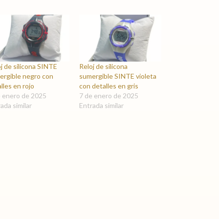
j de silicona SINTE
Reloj de silicona
ergible negro con
sumergible SINTE violeta
lles en rojo
con detalles en gris
e enero de 2025
7 de enero de 2025
ada similar
Entrada similar