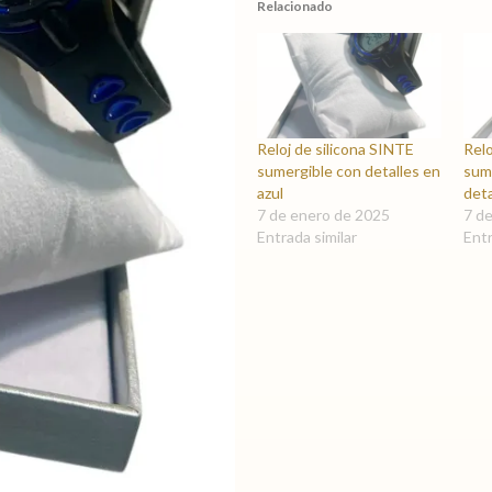
Relacionado
Reloj de silicona SINTE
Relo
sumergible con detalles en
sum
azul
deta
7 de enero de 2025
7 d
Entrada similar
Entr