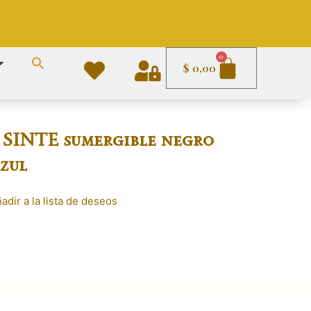
Carrito
0
$
0,00
a SINTE sumergible negro
azul
adir a la lista de deseos
l
recio
ctual
:
.
 990,00.