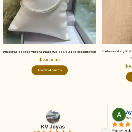
Cadenas italy Pla
Pulseras cordon víbora Plata 925 con cierre mosquetón
$
2.690,00
$
6
Añadir al carrito
Adriana Ghisoli
Sa
hace 3 meses
ha
KV Joyas
Muy buena atención, con amabilidad y 
Excelente