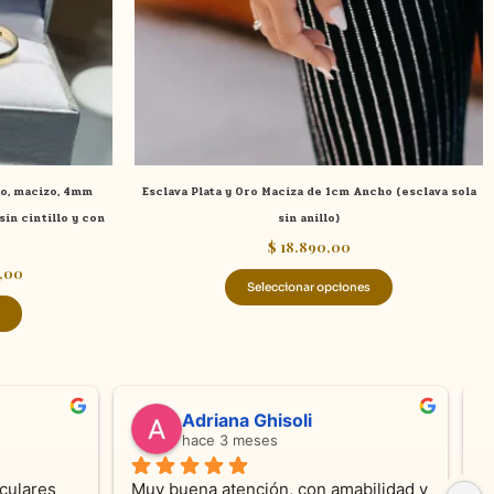
se
se
pueden
pueden
elegir
elegir
en
en
la
la
página
página
de
de
ro, macizo, 4mm
Esclava Plata y Oro Maciza de 1cm Ancho (esclava sola
producto
producto
in cintillo y con
sin anillo)
$
18.890,00
,00
Seleccionar opciones
valentina silva
hace 5 meses
e KV 
Muy linda atención, me encanta!!!Es la 
E