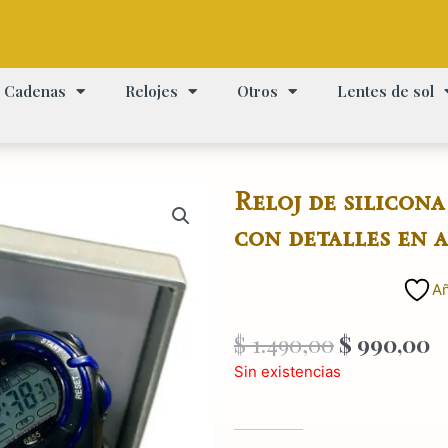
Cadenas
Relojes
Otros
Lentes de sol
Reloj de silicon
con detalles en 
Añ
El
E
$
1.490,00
$
990,00
precio
p
Sin existencias
original
a
era:
es
$ 1.490,00
$