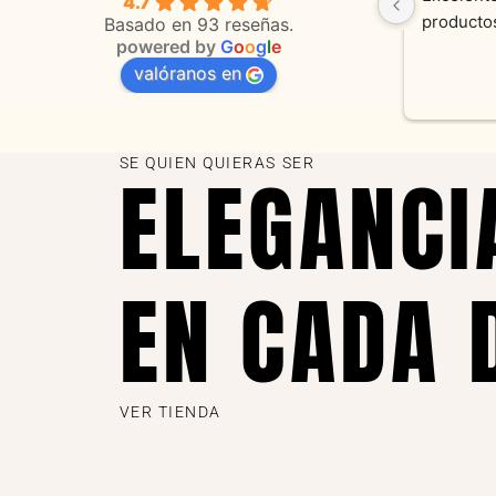
4.7
 
orientaciones convenientes 
en todo 
Basado en 93 reseñas.
powered by
G
o
o
g
l
e
valóranos en
s 
as
SE QUIEN QUIERAS SER
ELEGANCI
EN CADA 
VER TIENDA