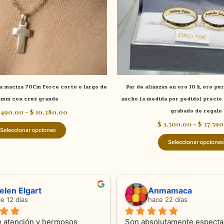
se
pueden
elegir
en
la
página
de
ta maciza 70Cm Force corto o largo de
Par de alianzas en oro 10 k, oro pu
producto
3mm con cruz grande
ancho (a medida por pedido) precio s
.490,00
-
$
10.380,00
grabado de regalo
$
3.500,00
-
$
37.590
Seleccionar opciones
Seleccionar opciones
ndra Ramos
Laura A
ce 4 meses
hace 5 meses
 atención !!!!!Nos asesoraron 
Desde el inicio soy clienta d