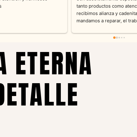
momento con dedicación.
Joyas y siempre muy confor
sus productos. Una Belleza 
pieza y siempre satisfecha c
pedidos personalizados .10
recomendable
A ETERNA
DETALLE