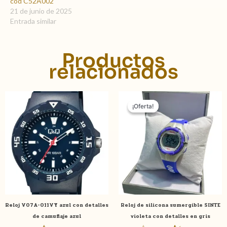
cod C52A002
21 de junio de 2025
Entrada similar
Productos
relacionados
El
El
precio
precio
¡Oferta!
¡Oferta!
original
actual
era:
es:
$ 1.490,00.
$ 690,00.
Reloj V07A-011VY azul con detalles
Reloj de silicona sumergible SINTE
de camuflaje azul
violeta con detalles en gris