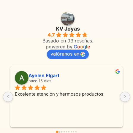
KV Joyas
4.7
Basado en 93 reseñas.
powered by
G
o
o
g
l
e
valóranos en
Ayelen Elgart
hace 15 días
Excelente atención y hermosos productos