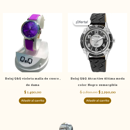
product
El
El
precio
precio
¡Oferta!
¡Oferta!
original
actual
era:
es:
$ 2.890,00.
$ 2.190,0
Reloj Q&Q violeta malla de cuero ,
Reloj Q&Q Atractive última moda
de dama
color Negro sumergible
$
1.490,00
$
2.890,00
$
2.190,00
Añadir al carrito
Añadir al carrito