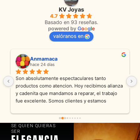
KV Joyas
4.7
Basado en 93 reseñas.
powered by
G
o
o
g
l
e
valóranos en
Anmamaca
hace 24 días
Son absolutamente espectaculares tanto 
productos como atencion. Hoy recibimos alianza 
y cadenita que mandamos a reparar, el trabajo 
fue excelente. Somos clientes y estamos 
encantados! Muchas gracias KV joyas
SE QUIEN QUIERAS
SER
ELEGANCIA