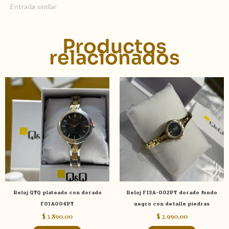
Entrada similar
Productos
relacionados
Reloj QYQ plateado con dorado
Reloj F13A-002PY dorado fondo
F01A004PY
negro con detalle piedras
$
3.890,00
$
2.990,00