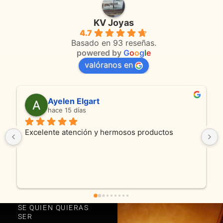
KV Joyas
4.7
Basado en 93 reseñas.
powered by
G
o
o
g
l
e
valóranos en
Ayelen Elgart
hace 15 días
Excelente atención y hermosos productos
SE QUIEN QUIERAS
SER