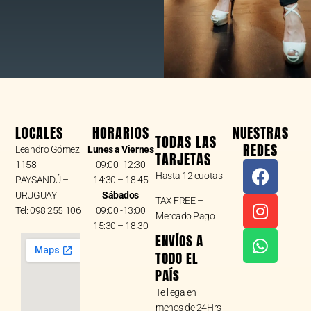
LOCALES
HORARIOS
NUESTRAS
TODAS LAS
REDES
Leandro Gómez
Lunes a Viernes
TARJETAS
F
I
W
1158
09:00 -12:30
Hasta 12 cuotas
a
n
h
PAYSANDÚ –
14:30 – 18:45
URUGUAY
Sábados
c
s
a
TAX FREE –
Tel: 098 255 106
09:00 -13:00
e
t
t
Mercado Pago
15:30 – 18:30
b
a
s
ENVÍOS A
o
g
a
TODO EL
o
r
p
PAÍS
k
a
p
Te llega en
m
menos de 24Hrs