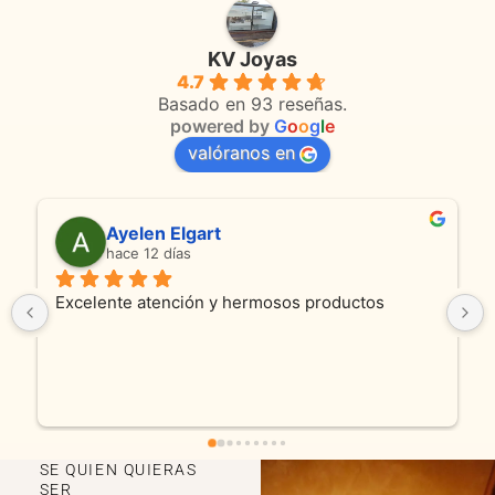
KV Joyas
4.7
Basado en 93 reseñas.
powered by
G
o
o
g
l
e
valóranos en
Anmamaca
hace 23 días
s
Son absolutamente espectaculares tanto 
productos como atencion. Hoy recibimos alianza 
y cadenita que mandamos a reparar, el trabajo 
fue excelente. Somos clientes y estamos 
encantados! Muchas gracias KV joyas
SE QUIEN QUIERAS
SER