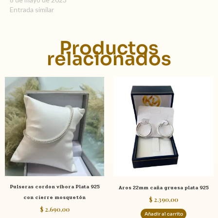
Entrada similar
Productos
relacionados
Pulseras cordon víbora Plata 925
Aros 22mm caña gruesa plata 925
con cierre mosquetón
$
2.390,00
$
2.690,00
Añadir al carrito