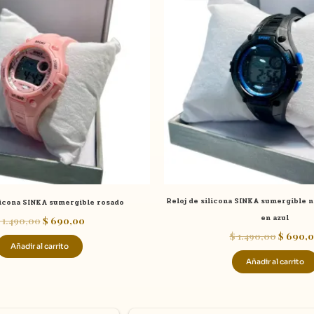
era:
es:
era:
$ 1.490,00.
$ 690,00.
$ 1.490,
Reloj de silicona SINKA sumergible n
licona SINKA sumergible rosado
en azul
1.490,00
$
690,00
$
1.490,00
$
690,0
Añadir al carrito
Añadir al carrito