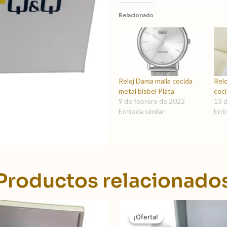
Relacionado
Reloj Dama malla cocida
Relo
metal bisbel Plata
coc
9 de febrero de 2022
13 
Entrada similar
Entr
Productos relacionado
El
El
El
precio
precio
precio
¡Oferta!
¡Oferta!
original
actual
original