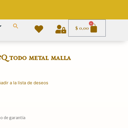
Carrito
0
$
0,00
&Q todo metal malla
adir a la lista de deseos
ño de garantía