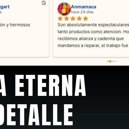
ndra Ramos
Laura A
ce 4 meses
hace 5 meses
 atención !!!!!Nos asesoraron 
Desde el inicio soy clienta d
momento con dedicación.
Joyas y siempre muy confor
sus productos. Una Belleza 
pieza y siempre satisfecha c
pedidos personalizados .10
recomendable
A ETERNA
DETALLE