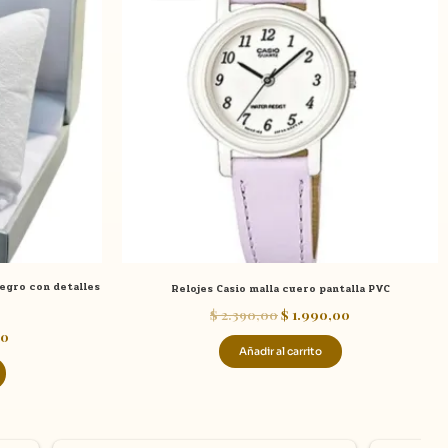
es:
era:
es:
00.
$ 690,00.
$ 2.390,00.
$ 1.990,00.
egro con detalles
Relojes Casio malla cuero pantalla PVC
$
2.390,00
$
1.990,00
0
Añadir al carrito