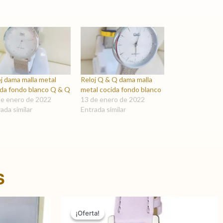
j dama malla metal
Reloj Q & Q dama malla
ida fondo blanco Q & Q
metal cocida fondo blanco
de enero de 2022
13 de enero de 2022
ada similar
Entrada similar
s
El
El
El
precio
precio
precio
¡Oferta!
¡Oferta!
actual
original
actual