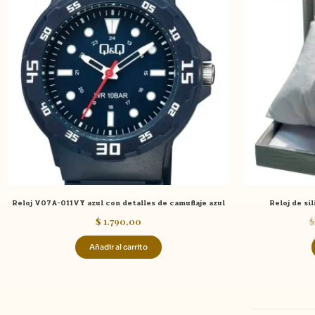
Reloj V07A-011VY azul con detalles de camuflaje azul
Reloj de si
$
1.790,00
$
Añadir al carrito