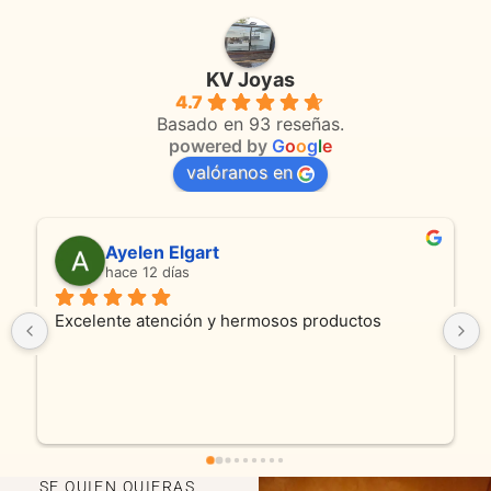
KV Joyas
4.7
Basado en 93 reseñas.
powered by
G
o
o
g
l
e
valóranos en
Ayelen Elgart
An
hace 12 días
hace
elente atención y hermosos productos
Son absolu
productos 
y cadenita 
fue excele
encantados
SE QUIEN QUIERAS