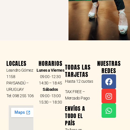
LOCALES
HORARIOS
NUESTRAS
TODAS LAS
REDES
Leandro Gómez
Lunes a Viernes
TARJETAS
F
I
W
1158
09:00 -12:30
Hasta 12 cuotas
a
n
h
PAYSANDÚ –
14:30 – 18:45
URUGUAY
Sábados
c
s
a
TAX FREE –
Tel: 098 255 106
09:00 -13:00
e
t
t
Mercado Pago
15:30 – 18:30
b
a
s
ENVÍOS A
o
g
a
TODO EL
o
r
p
PAÍS
k
a
p