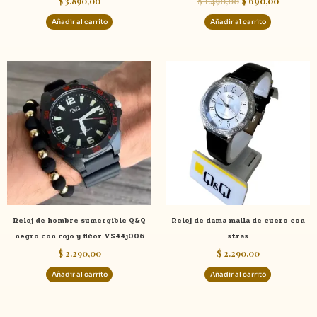
$
3.890,00
$
1.490,00
$
690,00
Añadir al carrito
Añadir al carrito
Reloj de hombre sumergible Q&Q
Reloj de dama malla de cuero con
negro con rojo y flúor VS44j006
stras
$
2.290,00
$
2.290,00
Añadir al carrito
Añadir al carrito