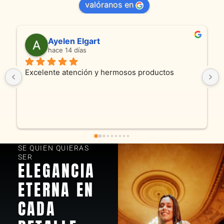
valóranos en
Anmamaca
hace 24 días
oductos
Son absolutamente espectaculares tanto 
productos como atencion. Hoy recibimos al
y cadenita que mandamos a reparar, el trab
fue excelente. Somos clientes y estamos 
encantados! Muchas gracias KV joyas
SE QUIEN QUIERAS
SER
ELEGANCIA
ETERNA EN
CADA