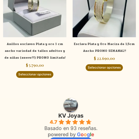
variantes.
variante
Las
Las
opciones
opcione
se
se
pueden
pueden
elegir
elegir
Anillos esclavos Plata y oro 1 cm
Esclava Plata y Oro Maciza de 1,5cm
en
en
ancho variedad de talles adultos y
Ancho PROMO SEMANAL!!
la
la
de niñas (nuevo!!!) PROMO limitada!
$
22.690,00
página
página
$
5.790,00
de
de
Seleccionar opciones
producto
product
Seleccionar opciones
KV Joyas
4.7
Basado en 93 reseñas.
powered by
G
o
o
g
l
e