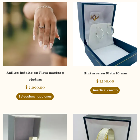
Este
producto
tiene
múltiples
variantes.
Las
opciones
se
pueden
elegir
Anillos infinito en Plata maciza y
Mini aros en Plata 10 mm
en
piedras
$
1.190,00
la
$
2.090,00
página
Añadir al carrito
de
Seleccionar opciones
producto
Este
Este
producto
product
tiene
tiene
múltiples
múltiple