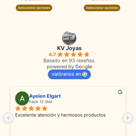
de
de
Seleccionar opciones
Seleccionar opciones
producto
product
KV Joyas
4.7
Basado en 93 reseñas.
powered by
G
o
o
g
l
e
valóranos en
Ayelen Elgart
hace 12 días
Excelente atención y hermosos productos