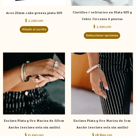
pueden
elegir
Cintillos / solitarios en Plata 925 y
Aros 22mm caña gruesa plata 925
en
Cubic Circonia 4 puntas
$
2.390,00
la
$
2.190,00
página
Añadir al carrito
de
Seleccionar opciones
product
Este
Este
producto
product
tiene
tiene
múltiples
múltiple
variantes.
variante
Las
Las
opciones
opcione
se
se
pueden
pueden
elegir
elegir
Esclava Plata y Oro Maciza de 0,5cm
Esclava Plata y Oro Maciza de 1cm
en
en
Ancho (esclava sola sin anillo)
Ancho (esclava sola sin anillo)
la
la
$
15.190,00
$
18.890,00
página
página