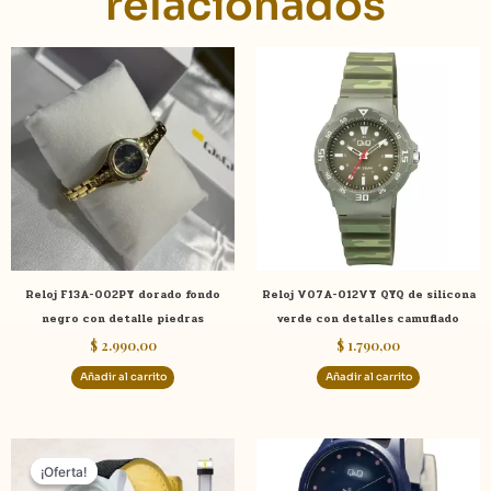
relacionados
Reloj F13A-002PY dorado fondo
Reloj V07A-012VY QYQ de silicona
negro con detalle piedras
verde con detalles camuflado
$
2.990,00
$
1.790,00
Añadir al carrito
Añadir al carrito
El
El
precio
precio
¡Oferta!
¡Oferta!
original
actual