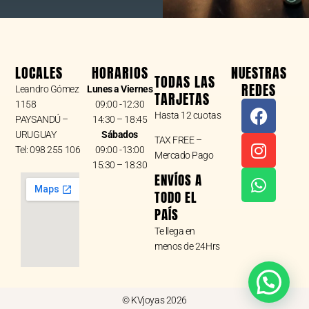
LOCALES
HORARIOS
NUESTRAS
TODAS LAS
REDES
Leandro Gómez
Lunes a Viernes
TARJETAS
F
I
W
1158
09:00 -12:30
Hasta 12 cuotas
a
n
h
PAYSANDÚ –
14:30 – 18:45
URUGUAY
Sábados
c
s
a
TAX FREE –
Tel: 098 255 106
09:00 -13:00
e
t
t
Mercado Pago
15:30 – 18:30
b
a
s
ENVÍOS A
o
g
a
TODO EL
o
r
p
PAÍS
k
a
p
Te llega en
m
menos de 24Hrs
© KVjoyas 2026