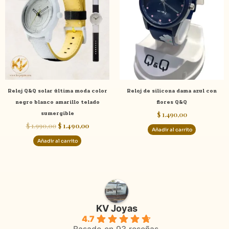
era:
es:
$ 1.990,00.
$ 1.490,00.
Reloj Q&Q solar última moda color
Reloj de silicona dama azul con
negro blanco amarillo telado
flores Q&Q
sumergible
$
1.490,00
$
1.990,00
$
1.490,00
Añadir al carrito
Añadir al carrito
KV Joyas
4.7