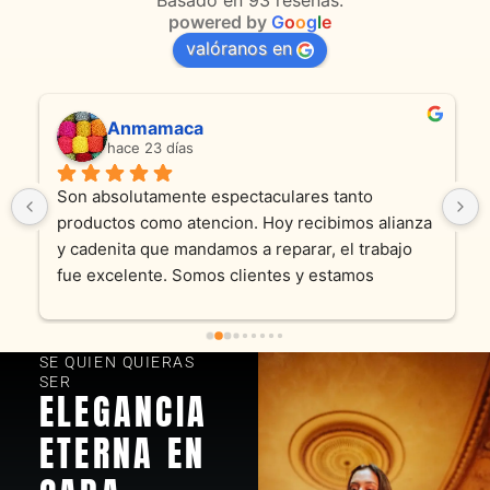
Basado en 93 reseñas.
powered by
G
o
o
g
l
e
valóranos en
Anmamaca
hace 23 días
Son absolutamente espectaculares tanto 
productos como atencion. Hoy recibimos alianza 
y cadenita que mandamos a reparar, el trabajo 
fue excelente. Somos clientes y estamos 
encantados! Muchas gracias KV joyas
SE QUIEN QUIERAS
SER
ELEGANCIA
ETERNA EN