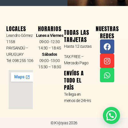
LOCALES
HORARIOS
NUESTRAS
TODAS LAS
REDES
Leandro Gómez
Lunes a Viernes
TARJETAS
F
I
W
1158
09:00 -12:30
Hasta 12 cuotas
a
n
h
PAYSANDÚ –
14:30 – 18:45
URUGUAY
Sábados
c
s
a
TAX FREE –
Tel: 098 255 106
09:00 -13:00
e
t
t
Mercado Pago
15:30 – 18:30
b
a
s
ENVÍOS A
o
g
a
TODO EL
o
r
p
PAÍS
k
a
p
Te llega en
m
menos de 24Hrs
© KVjoyas 2026