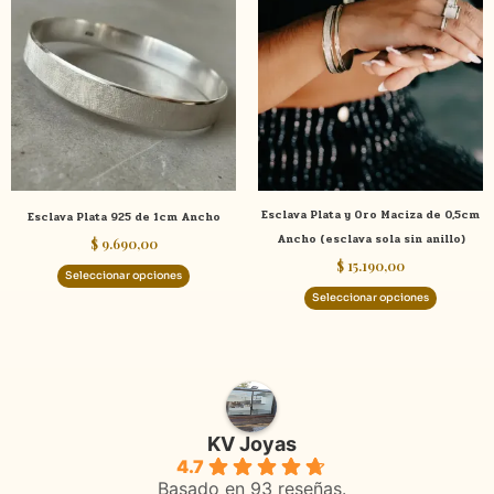
producto
product
tiene
tiene
múltiples
múltiple
variantes.
variante
Las
Las
opciones
opcione
se
se
pueden
pueden
elegir
elegir
Esclava Plata y Oro Maciza de 0,5cm
Esclava Plata 925 de 1cm Ancho
en
en
Ancho (esclava sola sin anillo)
$
9.690,00
la
la
$
15.190,00
página
página
Seleccionar opciones
de
de
Seleccionar opciones
producto
product
KV Joyas
4.7
Basado en 93 reseñas.