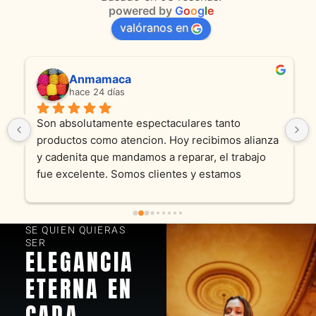
powered by
G
o
o
g
l
e
valóranos en
Anmamaca
hace 24 días
Son absolutamente espectaculares tanto 
productos como atencion. Hoy recibimos alianza 
y cadenita que mandamos a reparar, el trabajo 
fue excelente. Somos clientes y estamos 
encantados! Muchas gracias KV joyas
SE QUIEN QUIERAS
SER
ELEGANCIA
ETERNA EN
CADA