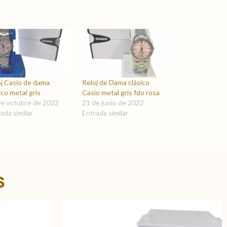
oj Casio de dama
Reloj de Dama clásico
ico metal gris
Casio metal gris fdo rosa
de octubre de 2022
21 de junio de 2022
ada similar
Entrada similar
s
El
precio
actual