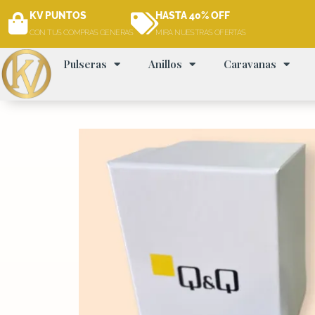
Ir
KV PUNTOS
HASTA 40% OFF
al
CON TUS COMPRAS GENERAS
MIRA NUESTRAS OFERTAS
contenido
Pulseras
Anillos
Caravanas