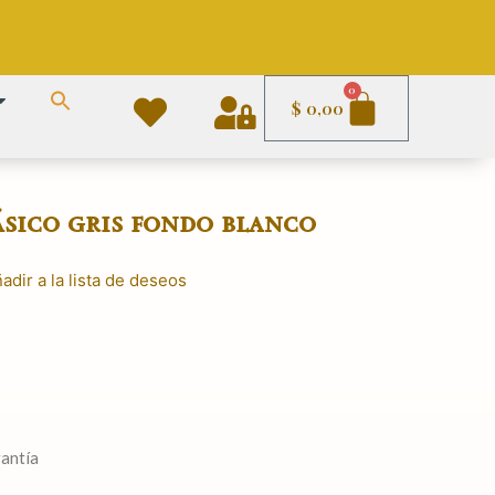
Carrito
0
$
0,00
ásico gris fondo blanco
adir a la lista de deseos
rantía