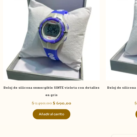
era:
es:
$ 1.490,00.
$ 690,00.
Reloj de silicona sumergible SINTE violeta con detalles
Reloj de silicon
en gris
$
1.490,00
$
690,00
$
Añadir al carrito