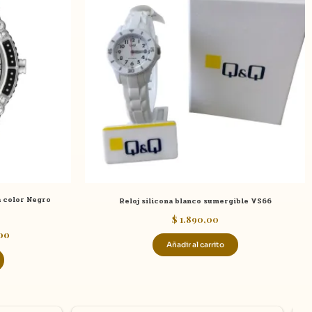
es:
00.
$ 2.190,00.
a color Negro
Reloj silicona blanco sumergible VS66
$
1.890,00
00
Añadir al carrito