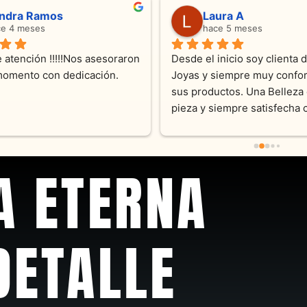
ndra Ramos
Laura A
ce 4 meses
hace 5 meses
 atención !!!!!Nos asesoraron 
Desde el inicio soy clienta d
momento con dedicación.
Joyas y siempre muy confor
sus productos. Una Belleza 
pieza y siempre satisfecha c
pedidos personalizados .10
recomendable
A ETERNA
DETALLE