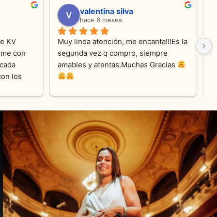
valentina silva
hace 6 meses
e KV 
Muy linda atención, me encanta!!!Es la 
E
me con 
segunda vez q compro, siempre 
r
cada 
amables y atentas.Muchas Gracias 
on los 
0% 