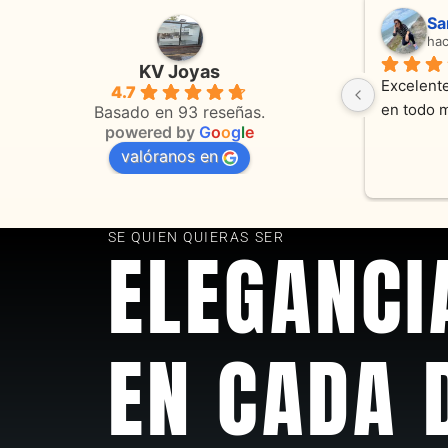
Adriana Ghisoli
Sa
hace 3 meses
ha
KV Joyas
Muy buena atención, con amabilidad y 
Excelente
4.7
 
orientaciones convenientes 
en todo 
Basado en 93 reseñas.
powered by
G
o
o
g
l
e
valóranos en
s 
as
SE QUIEN QUIERAS SER
ELEGANCI
EN CADA 