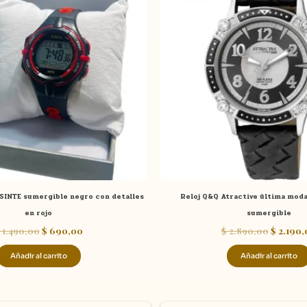
era:
es:
era:
$ 1.490,00.
$ 690,00.
$ 2.890,
a SINTE sumergible negro con detalles
Reloj Q&Q Atractive última mod
en rojo
sumergible
1.490,00
$
690,00
$
2.890,00
$
2.190,
Añadir al carrito
Añadir al carrito