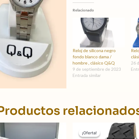
Relacionado
Reloj de silicona negro
Rel
fondo blanco dama /
clás
hombre , clásico Q&Q
26 
9 de septiembre de 2023
Entr
Entrada similar
Productos relacionado
El
El
El
precio
precio
precio
¡Oferta!
¡Oferta!
original
actual
original