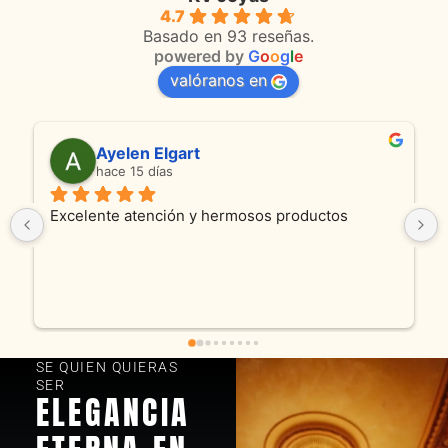
4.7
Basado en 93 reseñas.
powered by
G
o
o
g
l
e
valóranos en
Anmamaca
hace 25 días
Son absolutamente espectaculares tanto 
productos como atencion. Hoy recibimos alianza 
y cadenita que mandamos a reparar, el trabajo 
fue excelente. Somos clientes y estamos 
encantados! Muchas gracias KV joyas
SE QUIEN QUIERAS
SER
ELEGANCIA