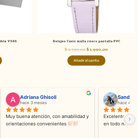
gible VS66
Relojes Casio malla cuero pantalla PVC
$
2.390,00
$
1.990,00
Añadir al carrito
valentina silva
hace 5 meses
e KV 
Muy linda atención, me encanta!!!Es la 
E
me con 
segunda vez q compro, siempre 
r
cada 
amables y atentas.Muchas Gracias 