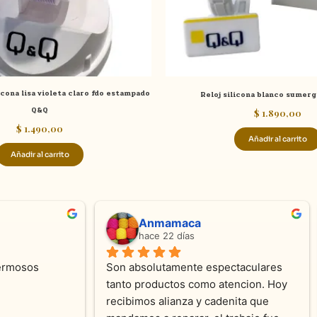
icona lisa violeta claro fdo estampado
Reloj silicona blanco sumer
Q&Q
$
1.890,00
$
1.490,00
Añadir al carrito
Añadir al carrito
ndra Ramos
Laura A
ce 4 meses
hace 5 meses
 atención !!!!!Nos asesoraron 
Desde el inicio soy clienta d
momento con dedicación.
Joyas y siempre muy confor
sus productos. Una Belleza 