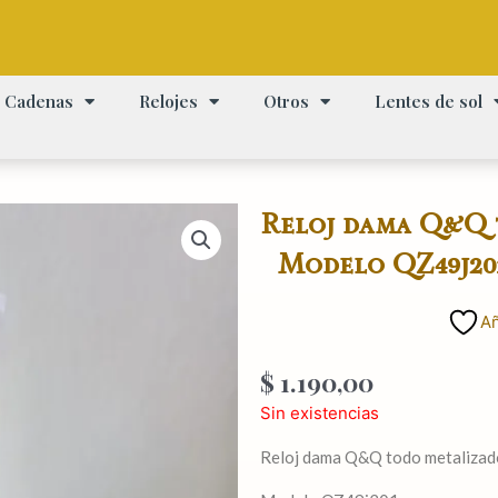
Cadenas
Relojes
Otros
Lentes de sol
Reloj dama Q&Q t
Modelo QZ49j20
Añ
$
1.190,00
Sin existencias
Reloj dama Q&Q todo metalizado