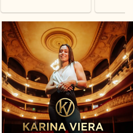
on los 
0% 