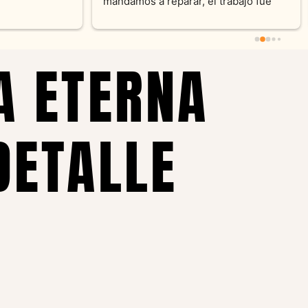
pieza y siempre satisfecha c
pedidos personalizados .10
recomendable
A ETERNA
DETALLE