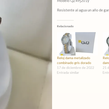
Modelo QZ49j201y
Resistente al agua un año de ga
Relacionado
Reloj dama metalizado
Relo
combinado gris dorado
da
17 de diciembre de 2022
21 
Entrada similar
Entr