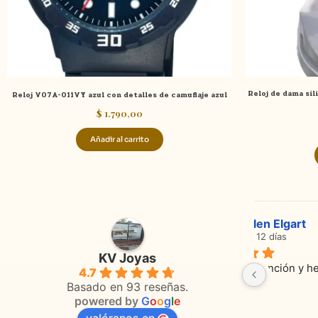
Reloj de dama sil
Reloj V07A-011VY azul con detalles de camuflaje azul
$
1.790,00
Añadir al carrito
Adriana Ghisoli
Sa
hace 3 meses
ha
KV Joyas
Muy buena atención, con amabilidad y 
Excelente
4.7
 
orientaciones convenientes 
en todo 
Basado en 93 reseñas.
powered by
G
o
o
g
l
e