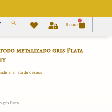
Carrito
0
$
0,00
odo metalizado gris Plata
1y
adir a la lista de deseos
 gris Plata