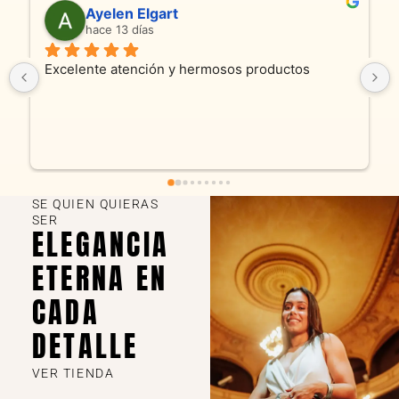
Ayelen Elgart
hace 13 días
Excelente atención y hermosos productos
So
pro
y c
fue
en
SE QUIEN QUIERAS
SER
ELEGANCIA
ETERNA EN
CADA
DETALLE
VER TIENDA