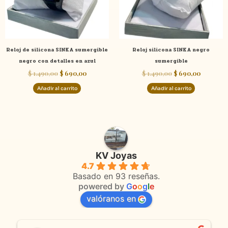
Reloj de silicona SINKA sumergible
Reloj silicona SINKA negro
negro con detalles en azul
sumergible
$
1.490,00
$
690,00
$
1.490,00
$
690,00
Añadir al carrito
Añadir al carrito
KV Joyas
4.7
Basado en 93 reseñas.
powered by
G
o
o
g
l
e
valóranos en