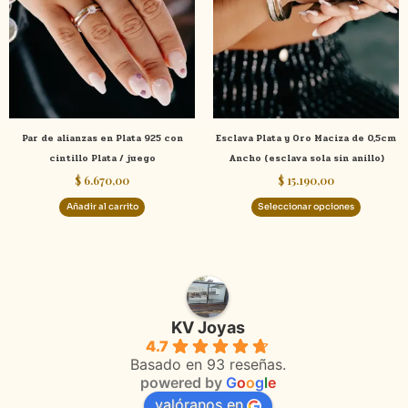
múltiple
variante
Las
opcione
se
pueden
elegir
Par de alianzas en Plata 925 con
Esclava Plata y Oro Maciza de 0,5cm
en
cintillo Plata / juego
Ancho (esclava sola sin anillo)
la
$
6.670,00
$
15.190,00
página
de
Añadir al carrito
Seleccionar opciones
product
KV Joyas
4.7
Basado en 93 reseñas.
powered by
G
o
o
g
l
e
valóranos en