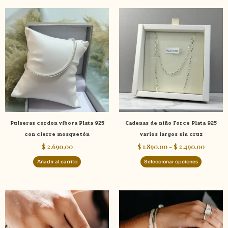
Rango
Este
de
product
precios
tiene
desde
$ 1.890
múltiple
hasta
variante
$ 2.490
Las
opcione
se
pueden
elegir
Pulseras cordon víbora Plata 925
Cadenas de niño Force Plata 925
en
con cierre mosquetón
varios largos sin cruz
la
$
2.690,00
$
1.890,00
-
$
2.490,00
página
de
Añadir al carrito
Seleccionar opciones
product
Este
product
tiene