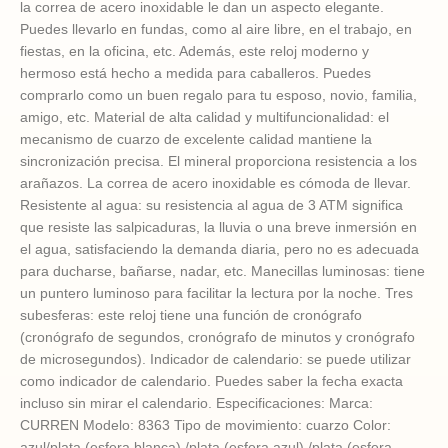
la correa de acero inoxidable le dan un aspecto elegante.
Puedes llevarlo en fundas, como al aire libre, en el trabajo, en
fiestas, en la oficina, etc. Además, este reloj moderno y
hermoso está hecho a medida para caballeros. Puedes
comprarlo como un buen regalo para tu esposo, novio, familia,
amigo, etc. Material de alta calidad y multifuncionalidad: el
mecanismo de cuarzo de excelente calidad mantiene la
sincronización precisa. El mineral proporciona resistencia a los
arañazos. La correa de acero inoxidable es cómoda de llevar.
Resistente al agua: su resistencia al agua de 3 ATM significa
que resiste las salpicaduras, la lluvia o una breve inmersión en
el agua, satisfaciendo la demanda diaria, pero no es adecuada
para ducharse, bañarse, nadar, etc. Manecillas luminosas: tiene
un puntero luminoso para facilitar la lectura por la noche. Tres
subesferas: este reloj tiene una función de cronógrafo
(cronógrafo de segundos, cronógrafo de minutos y cronógrafo
de microsegundos). Indicador de calendario: se puede utilizar
como indicador de calendario. Puedes saber la fecha exacta
incluso sin mirar el calendario. Especificaciones: Marca:
CURREN Modelo: 8363 Tipo de movimiento: cuarzo Color:
azul/plata (esfera blanca) /plata (esfera azul) /plata (esfera