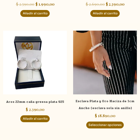
$
2.590,00
$
1.990,00
$
2.690,00
$
2.390,00
Añadir al carrito
Añadir al carrito
Este
product
tiene
múltiple
variante
Las
opcione
se
pueden
elegir
Esclava Plata y Oro Maciza de 1cm
Aros 22mm caña gruesa plata 925
en
Ancho (esclava sola sin anillo)
$
2.390,00
la
$
18.890,00
página
Añadir al carrito
de
Seleccionar opciones
product