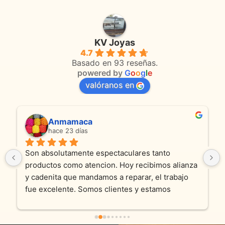
KV Joyas
4.7
Basado en 93 reseñas.
powered by
G
o
o
g
l
e
valóranos en
Anmamaca
hace 23 días
Son absolutamente espectaculares tanto 
productos como atencion. Hoy recibimos alianza 
y cadenita que mandamos a reparar, el trabajo 
fue excelente. Somos clientes y estamos 
encantados! Muchas gracias KV joyas