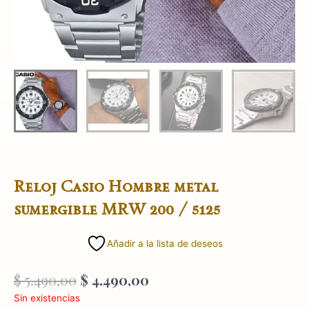
Reloj Casio Hombre metal
sumergible MRW 200 / 5125
Añadir a la lista de deseos
El
El
$
5.490,00
$
4.490,00
precio
precio
Sin existencias