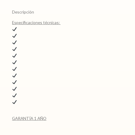
original
actual
era:
es:
Descripción
$ 5.490,00.
$ 4.490,00.
Especificaciones técnicas:
GARANTÍA 1 AÑO