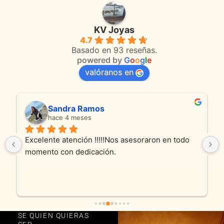
KV Joyas
4.7
Basado en 93 reseñas.
powered by
G
o
o
g
l
e
valóranos en
Sandra Ramos
hace 4 meses
Excelente atención !!!!!Nos asesoraron en todo 
momento con dedicación.
SE QUIEN QUIERAS