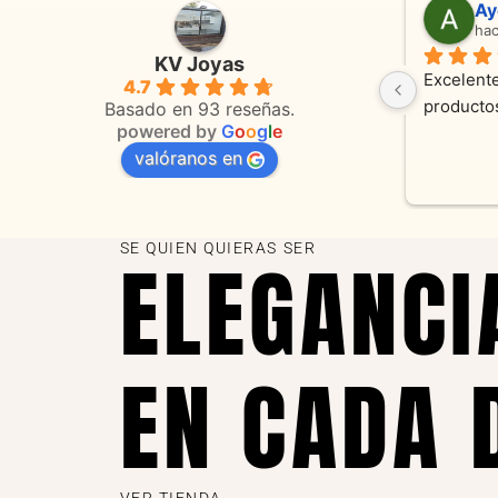
Adriana Ghisoli
Sa
hace 3 meses
ha
KV Joyas
Muy buena atención, con amabilidad y 
Excelente
4.7
 
orientaciones convenientes 
en todo 
Basado en 93 reseñas.
powered by
G
o
o
g
l
e
valóranos en
s 
as
SE QUIEN QUIERAS SER
ELEGANCI
EN CADA 
VER TIENDA