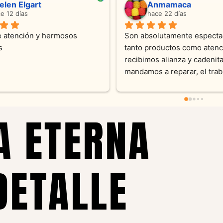
ndra Ramos
Laura A
ce 4 meses
hace 5 meses
 atención !!!!!Nos asesoraron 
Desde el inicio soy clienta d
momento con dedicación.
Joyas y siempre muy confor
sus productos. Una Belleza 
pieza y siempre satisfecha c
pedidos personalizados .10
recomendable
A ETERNA
DETALLE