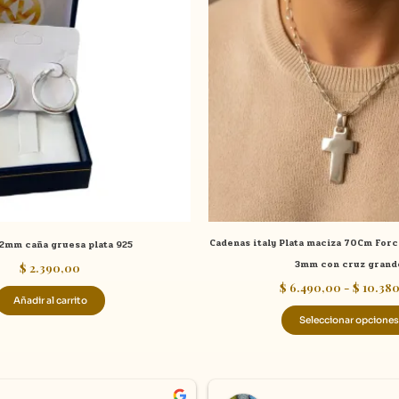
Cadenas italy Plata maciza 70Cm Forc
2mm caña gruesa plata 925
3mm con cruz grand
$
2.390,00
$
6.490,00
-
$
10.38
Añadir al carrito
Seleccionar opciones