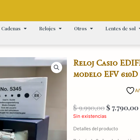
Cadenas
Relojes
Otros
Lentes de sol
Reloj Casio EDIFI
modelo EFV 610D 
Añ
El
$
9.990,00
$
7.790,00
precio
Sin existencias
original
era:
Detalles del producto
$ 9.990,00