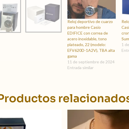
Reloj deportivo de cuarzo
Rel
para hombre Casio
Casi
EDIFICE con correa de
cro
acero inoxidable, tono
Sum
plateado, 22 (modelo:
1 d
EFV620D-1A2V), TBA alta
Entr
gama
11 de septiembre de 2024
Entrada similar
Productos relacionado