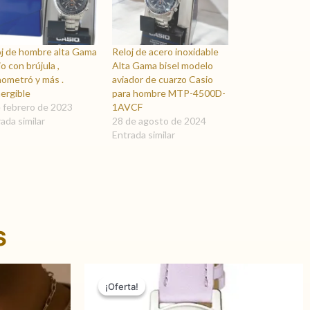
oj de hombre alta Gama
Reloj de acero inoxidable
o con brújula ,
Alta Gama bisel modelo
nometró y más .
aviador de cuarzo Casio
ergible
para hombre MTP-4500D-
e febrero de 2023
1AVCF
ada similar
28 de agosto de 2024
Entrada similar
s
Rango
El
El
Este
de
precio
precio
¡Oferta!
¡Oferta!
producto
precios:
original
actual
tiene
desde
era:
es: