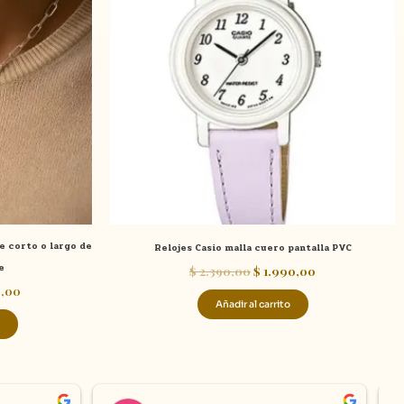
$ 6.490,00
$ 2.390,00.
$ 1.990,00.
múltiples
hasta
variantes.
$ 10.380,00
Las
opciones
se
pueden
elegir
en
la
página
de
e corto o largo de
Relojes Casio malla cuero pantalla PVC
producto
e
$
2.390,00
$
1.990,00
0,00
Añadir al carrito