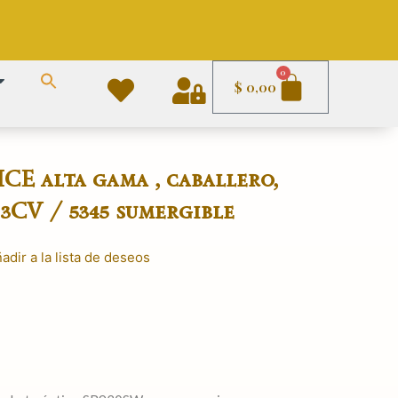
Carrito
0
$
0,00
CE alta gama , caballero,
3CV / 5345 sumergible
adir a la lista de deseos
El
precio
actual
es:
.
$ 7.790,00.