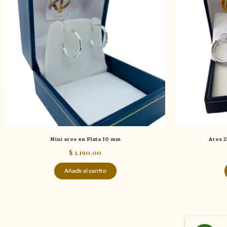
Mini aros en Plata 10 mm
Aros 2
$
1.190,00
Añadir al carrito