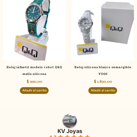
Reloj infantil modelo robot Q&Q
Reloj silicona blanco sumergible
malla silicona
VS66
$
990,00
$
1.890,00
Añadir al carrito
Añadir al carrito
KV Joyas