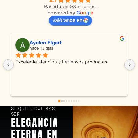
4.7
Basado en 93 reseñas.
powered by
G
o
o
g
l
e
valóranos en
Ayelen Elgart
hace 13 días
Excelente atención y hermosos productos
SE QUIEN QUIERAS
SER
ELEGANCIA
ETERNA EN