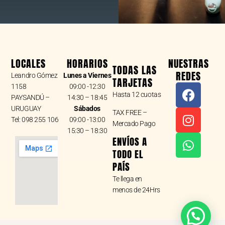
LOCALES
HORARIOS
NUESTRAS
TODAS LAS
REDES
Leandro Gómez
Lunes a Viernes
TARJETAS
F
I
W
1158
09:00 -12:30
Hasta 12 cuotas
a
n
h
PAYSANDÚ –
14:30 – 18:45
URUGUAY
Sábados
c
s
a
TAX FREE –
Tel: 098 255 106
09:00 -13:00
e
t
t
Mercado Pago
15:30 – 18:30
b
a
s
ENVÍOS A
o
g
a
TODO EL
o
r
p
PAÍS
k
a
p
Te llega en
m
menos de 24Hrs