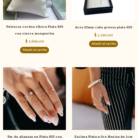
Pulseras cordon víbora Plata 925
Aros 22mm caña gruesa plata 925
con cierre mosquetón
$
2.390,00
$
2.690,00
Añadir al carrito
Añadir al carrito
Este
product
tiene
múltiple
variante
Las
opcione
se
pueden
elegir
Par de alianzas en Plata 925 con
Esclava Plata y Oro Maciza de 1cm
en