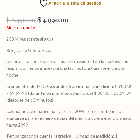
Añadir a la lista de deseos
El
El
$
6.490,00
$
4.990,00
precio
precio
Sin existencias
original
actual
era:
es:
200 M resistente al agua
$ 6.490,00.
$ 4.990,00.
Reloj Casio G-Shock con
retroiluminación electroluminiscente resistente a los golpes con
resplandor residual asegura una fácil lectura durante el día o la
noche
Cronómetro de 1/100 segundos (capacidad de medición: 00’00″00
~ 59’59″99 (durante los primeros 60 minutos) 1:00 ’00 ~ 23:59 ’59
(después de 60 minutos)
Calendario automático hasta el año 2099, el reloj no tiene que
ajustarse para el número de días del mes ni siquiera el año bisiesto
hasta 2099
Temporizador de cuenta regresiva – Unidad de medición: 1