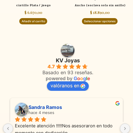
cintillo Plata / juego
Ancho (esclava sola sin anillo)
la
$
6.670,00
$
18.890,00
página
de
Añadir al carrito
Seleccionar opciones
product
KV Joyas
4.7
Basado en 93 reseñas.
powered by
G
o
o
g
l
e
valóranos en
Sandra Ramos
hace 4 meses
Excelente atención !!!!!Nos asesoraron en todo 
momento con dedicación.