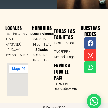
LOCALES
HORARIOS
NUESTRAS
TODAS LAS
REDES
Leandro Gómez
Lunes a Viernes
TARJETAS
F
I
W
1158
09:00 -12:30
Hasta 12 cuotas
a
n
h
PAYSANDÚ –
14:30 – 18:45
URUGUAY
Sábados
c
s
a
TAX FREE –
Tel: 098 255 106
09:00 -13:00
e
t
t
Mercado Pago
15:30 – 18:30
b
a
s
ENVÍOS A
o
g
a
TODO EL
o
r
p
PAÍS
k
a
p
Te llega en
m
menos de 24Hrs
© KVjoyas 2026