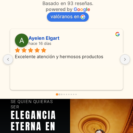
Basado en 93 reseñas.
powered by
G
o
o
g
l
e
valóranos en
Ayelen Elgart
hace 16 días
Excelente atención y hermosos productos
SE QUIEN QUIERAS
SER
ELEGANCIA
ETERNA EN