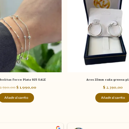
$ 2.590,00.
$ 1.990,00.
bolitas Force Plata 925 SALE
Aros 22mm caña gruesa pl
2.590,00
$
1.990,00
$
2.390,00
Añadir al carrito
Añadir al carrito