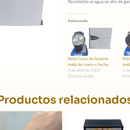
Resistente al agua un año de ga
Relacionado
Reloj Casio de hombre
Rel
malla de cuero c/fecha
mall
3 de abril de 2023
3 de
Entrada similar
Entr
Productos relacionado
El
El
precio
precio
original
actual
era:
es: