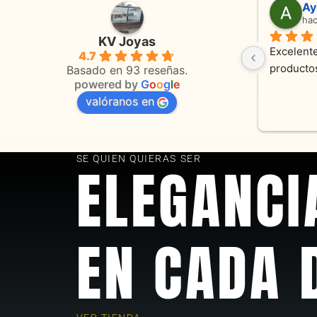
Adriana Ghisoli
Sa
hace 3 meses
ha
KV Joyas
Muy buena atención, con amabilidad y 
Excelente
4.7
 
orientaciones convenientes 
en todo 
Basado en 93 reseñas.
powered by
G
o
o
g
l
e
valóranos en
s 
as
SE QUIEN QUIERAS SER
ELEGANCI
EN CADA 