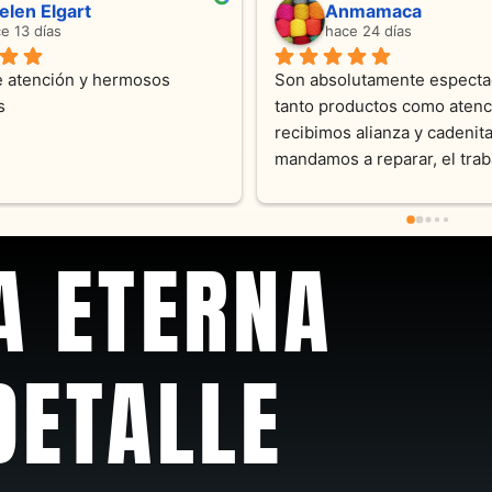
ndra Ramos
Laura A
ce 4 meses
hace 5 meses
 atención !!!!!Nos asesoraron 
Desde el inicio soy clienta d
momento con dedicación.
Joyas y siempre muy confor
sus productos. Una Belleza 
pieza y siempre satisfecha c
pedidos personalizados .10
recomendable
A ETERNA
DETALLE