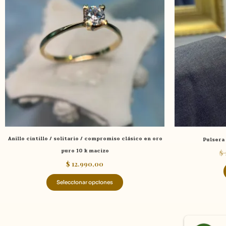
múltiples
variantes.
Las
opciones
se
pueden
elegir
en
la
página
de
Anillo cintillo / solitario / compromiso clásico en oro
Pulsera 
producto
puro 10 k macizo
$
$
12.990,00
Seleccionar opciones