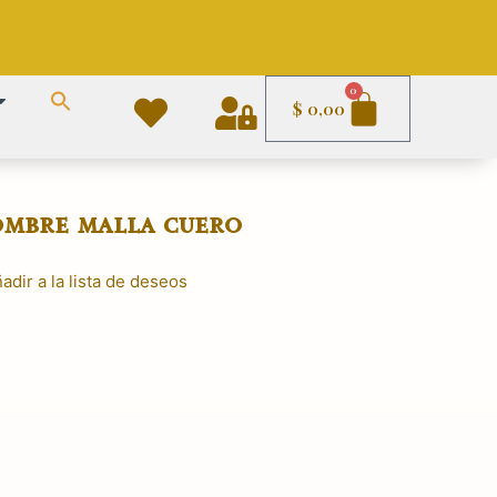
Carrito
0
$
0,00
ombre malla cuero
adir a la lista de deseos