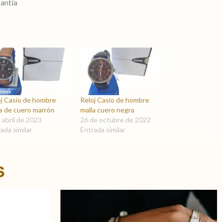
rantía
oj Casio de hombre
Reloj Casio de hombre
a de cuero marrón
malla cuero negra
 abril de 2023
26 de octubre de 2022
ada similar
Entrada similar
s
Este
producto
tiene