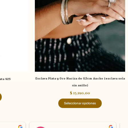
múltiples
variantes.
Las
opciones
se
pueden
elegir
en
la
página
de
Esclava Plata y Oro Maciza de 0,5cm Ancho (esclava sola
ata 925
producto
sin anillo)
$
15.190,00
Seleccionar opciones