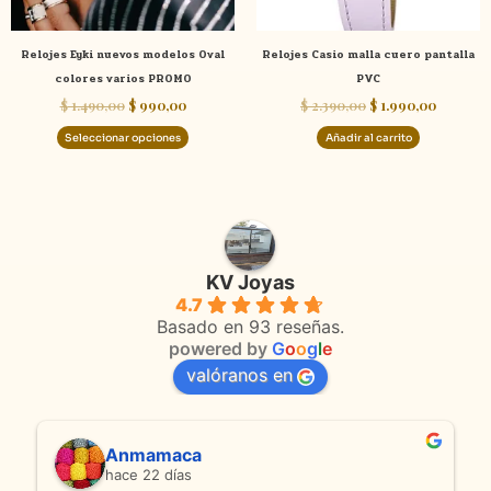
pueden
elegir
Relojes Eyki nuevos modelos Oval
Relojes Casio malla cuero pantalla
en
colores varios PROMO
PVC
la
$
1.490,00
$
990,00
$
2.390,00
$
1.990,00
página
de
Seleccionar opciones
Añadir al carrito
producto
KV Joyas
4.7
Basado en 93 reseñas.
powered by
G
o
o
g
l
e
valóranos en
Anmamaca
hace 22 días