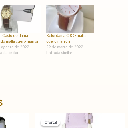
oj Casio de dama
Reloj dama Q&Q malla
ado malla cuero marrón
cuero marrón
e agosto de 2022
29 de marzo de 2022
ada similar
Entrada similar
s
El
El
precio
precio
¡Oferta!
¡Oferta!
original
actual