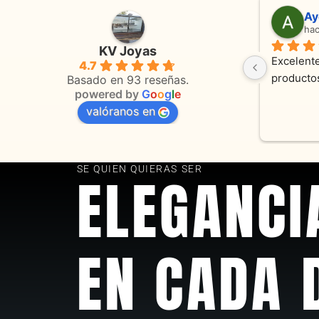
Adriana Ghisoli
Sa
hace 3 meses
ha
KV Joyas
Muy buena atención, con amabilidad y 
Excelente
4.7
 
orientaciones convenientes 
en todo 
Basado en 93 reseñas.
powered by
G
o
o
g
l
e
valóranos en
s 
as
SE QUIEN QUIERAS SER
ELEGANCI
EN CADA 