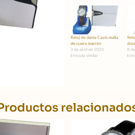
Reloj de dama Casio malla
Rel
de cuero marrón
dor
3 de abril de 2023
8 d
Entrada similar
Entr
Productos relacionado
El
El
precio
precio
original
actual