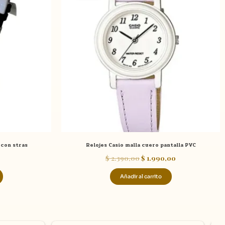
era:
es:
$ 2.390,00.
$ 1.990,00.
 con stras
Relojes Casio malla cuero pantalla PVC
$
2.390,00
$
1.990,00
Añadir al carrito