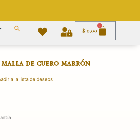
Carrito
0
$
0,00
 malla de cuero marrón
adir a la lista de deseos
rantía