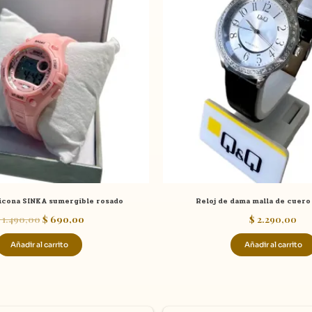
era:
es:
$ 1.490,00.
$ 690,00.
licona SINKA sumergible rosado
Reloj de dama malla de cuero
1.490,00
$
690,00
$
2.290,00
Añadir al carrito
Añadir al carrito