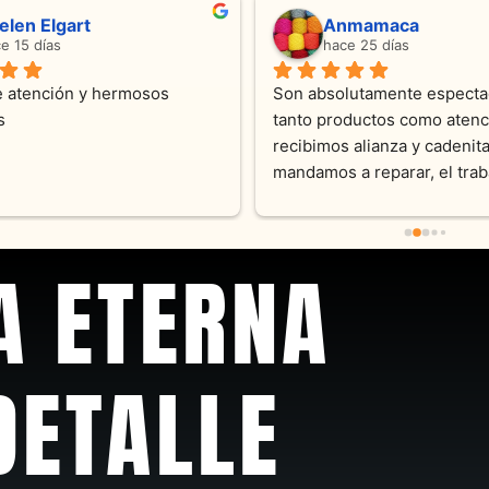
ndra Ramos
Laura A
ce 4 meses
hace 5 meses
 atención !!!!!Nos asesoraron 
Desde el inicio soy clienta d
momento con dedicación.
Joyas y siempre muy confor
sus productos. Una Belleza 
pieza y siempre satisfecha c
pedidos personalizados .10
recomendable
A ETERNA
DETALLE