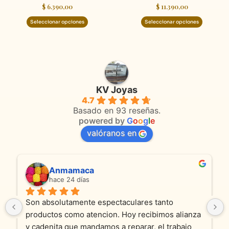
$
6.390,00
$
11.390,00
la
la
página
página
Seleccionar opciones
Seleccionar opciones
de
de
producto
product
KV Joyas
4.7
Basado en 93 reseñas.
powered by
G
o
o
g
l
e
valóranos en
Anmamaca
hace 24 días
Son absolutamente espectaculares tanto 
productos como atencion. Hoy recibimos alianza 
y cadenita que mandamos a reparar, el trabajo 