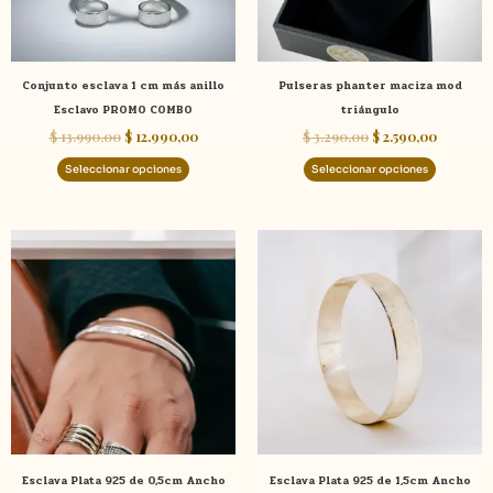
se
se
pueden
pueden
elegir
elegir
Conjunto esclava 1 cm más anillo
Pulseras phanter maciza mod
en
en
Esclavo PROMO COMBO
triángulo
la
la
$
13.990,00
$
12.990,00
$
3.290,00
$
2.590,00
página
página
de
de
Seleccionar opciones
Seleccionar opciones
producto
product
Este
Este
producto
product
tiene
tiene
múltiples
múltiple
variantes.
variante
Las
Las
opciones
opcione
se
se
pueden
pueden
elegir
elegir
Esclava Plata 925 de 0,5cm Ancho
Esclava Plata 925 de 1,5cm Ancho
en
en