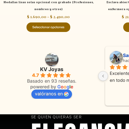
Medallas lisas solas opcional con grabado (Profesiones,
Esclava abier
producto
nombres y otros)
enfermera op
$
1.690,00
-
$
2.490,00
$
21
Seleccionar opciones
Adriana Ghisoli
Sa
hace 3 meses
ha
KV Joyas
Muy buena atención, con amabilidad y 
Excelente
4.7
 
orientaciones convenientes 
en todo 
Basado en 93 reseñas.
powered by
G
o
o
g
l
e
valóranos en
s 
as
SE QUIEN QUIERAS SER