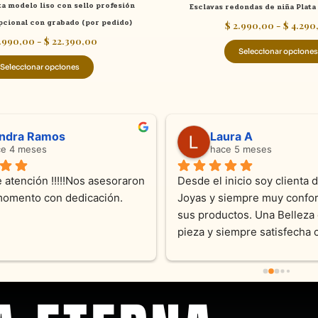
ta modelo liso con sello profesión
Esclavas redondas de niña Plat
producto
cional con grabado (por pedido)
$
2.990,00
-
$
4.290
.990,00
-
$
22.390,00
Seleccionar opciones
Seleccionar opciones
ndra Ramos
Laura A
ce 4 meses
hace 5 meses
 atención !!!!!Nos asesoraron 
Desde el inicio soy clienta d
momento con dedicación.
Joyas y siempre muy confor
sus productos. Una Belleza 
pieza y siempre satisfecha c
pedidos personalizados .10
recomendable