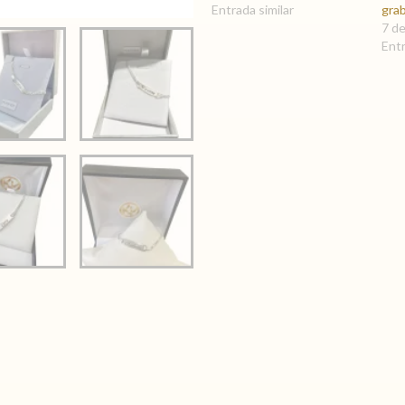
Entrada similar
gra
7 d
Entr