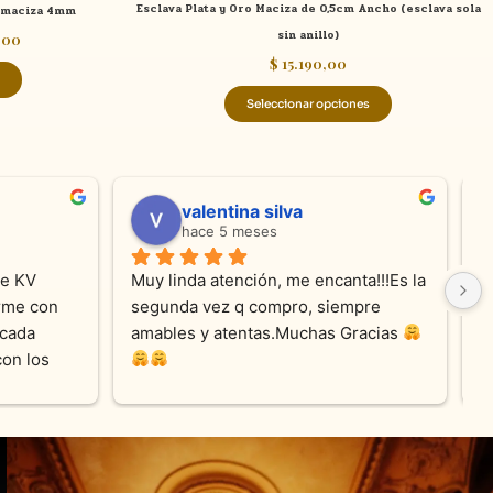
Esclava Plata y Oro Maciza de 0,5cm Ancho (esclava sola
a maciza 4mm
producto
producto
sin anillo)
,00
$
15.190,00
Seleccionar opciones
valentina silva
hace 5 meses
e KV 
Muy linda atención, me encanta!!!Es la 
E
me con 
segunda vez q compro, siempre 
r
cada 
amables y atentas.Muchas Gracias 
on los 
0% 