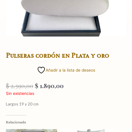
Pulseras cordón en Plata y oro
Añadir a la lista de deseos
El
El
$
2.390,00
$
1.890,00
precio
precio
Sin existencias
original
actual
era:
es:
Largos 19 y 20 cm
$ 2.390,00.
$ 1.890,00.
Relacionado