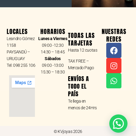
LOCALES
HORARIOS
NUESTRAS
TODAS LAS
REDES
Leandro Gómez
Lunes a Viernes
TARJETAS
F
I
W
1158
09:00 -12:30
Hasta 12 cuotas
a
n
h
PAYSANDÚ –
14:30 – 18:45
URUGUAY
Sábados
c
s
a
TAX FREE –
Tel: 098 255 106
09:00 -13:00
e
t
t
Mercado Pago
15:30 – 18:30
b
a
s
ENVÍOS A
o
g
a
TODO EL
o
r
p
PAÍS
k
a
p
Te llega en
m
menos de 24Hrs
© KVjoyas 2026