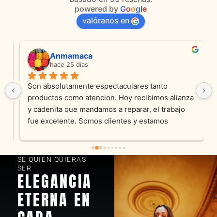
powered by
G
o
o
g
l
e
valóranos en
Anmamaca
hace 25 días
Son absolutamente espectaculares tanto 
productos como atencion. Hoy recibimos alianza 
y cadenita que mandamos a reparar, el trabajo 
fue excelente. Somos clientes y estamos 
encantados! Muchas gracias KV joyas
SE QUIEN QUIERAS
SER
ELEGANCIA
ETERNA EN