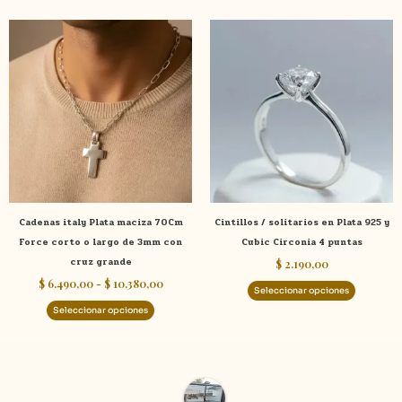
Rango
Este
Este
de
producto
product
precios:
tiene
tiene
desde
$ 6.490,00
múltiples
múltiple
hasta
variantes.
variante
$ 10.380,00
Las
Las
opciones
opcione
se
se
pueden
pueden
elegir
elegir
Cadenas italy Plata maciza 70Cm
Cintillos / solitarios en Plata 925 y
en
en
Force corto o largo de 3mm con
Cubic Circonia 4 puntas
la
la
cruz grande
$
2.190,00
página
página
$
6.490,00
-
$
10.380,00
de
de
Seleccionar opciones
producto
product
Seleccionar opciones