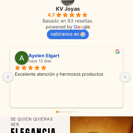
KV Joyas
4.7
Basado en 93 reseñas.
powered by
G
o
o
g
l
e
valóranos en
t
Anmamaca
hace 23 días
y hermosos productos
Son absolutamente espectacu
productos como atencion. Ho
y cadenita que mandamos a re
fue excelente. Somos cliente
encantados! Muchas gracias
SE QUIEN QUIERAS
SER
ELEGANCIA